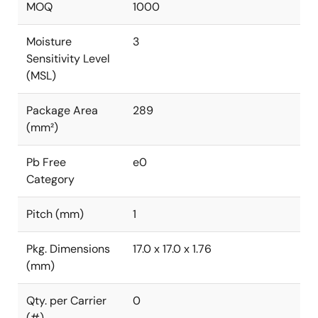
MOQ
1000
Moisture
3
Sensitivity Level
(MSL)
Package Area
289
(mm²)
Pb Free
e0
Category
Pitch (mm)
1
Pkg. Dimensions
17.0 x 17.0 x 1.76
(mm)
Qty. per Carrier
0
(#)