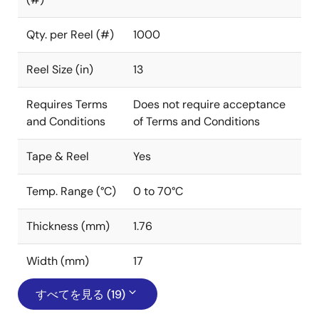
Qty. per Reel (#)
1000
Reel Size (in)
13
Requires Terms
Does not require acceptance
and Conditions
of Terms and Conditions
Tape & Reel
Yes
Temp. Range (°C)
0 to 70°C
Thickness (mm)
1.76
Width (mm)
17
すべてを見る (19)