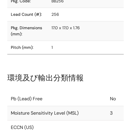
Pkg. Code:
BB256
Lead Count (#):
256
Pkg. Dimensions
17.0 x 17.0 x 1.76
(mm):
Pitch (mm):
1
環境及び輸出分類情報
Pb (Lead) Free
No
Moisture Sensitivity Level (MSL)
3
ECCN (US)