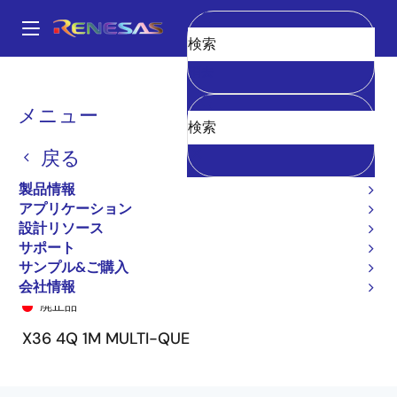
メ
イ
A
ン
Main
消去
コ
全製品リスト
General Parts
72V51246
72V51246L10BB8
navigation
ン
パ
メニュー
テ
ン
ン
戻る
ツ
く
に
製品情報
ず
移
アプリケーション
動
設計リソース
サポート
サンプル&ご購入
72V51246L10BB8
会社情報
廃止品
X36 4Q 1M MULTI-QUE