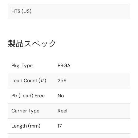
HTS (US)
製品スペック
Pkg. Type
PBGA
Lead Count (#)
256
Pb (Lead) Free
No
Carrier Type
Reel
Length (mm)
17