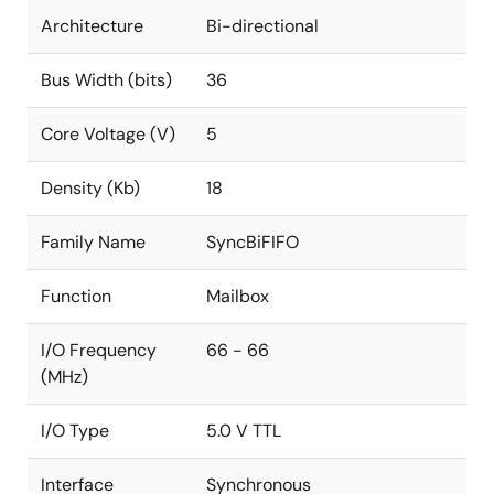
Architecture
Bi-directional
Bus Width (bits)
36
Core Voltage (V)
5
Density (Kb)
18
Family Name
SyncBiFIFO
Function
Mailbox
I/O Frequency
66 - 66
(MHz)
I/O Type
5.0 V TTL
Interface
Synchronous