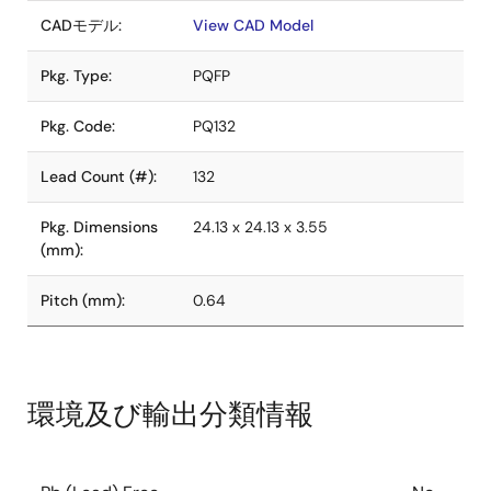
CADモデル:
View CAD Model
Pkg. Type:
PQFP
Pkg. Code:
PQ132
Lead Count (#):
132
Pkg. Dimensions
24.13 x 24.13 x 3.55
(mm):
Pitch (mm):
0.64
環境及び輸出分類情報