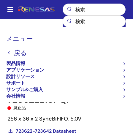
メ
イ
A
ン
Main
コ
全製品リスト
メモリ&ロジック
FIFO製品
同期FIFO
723622
navigation
ン
723622L15PQF
パ
メニュー
テ
ン
ン
戻る
ツ
く
に
製品情報
ず
移
アプリケーション
動
設計リソース
サポート
サンプル&ご購入
会社情報
723622L15PQF
廃止品
256 x 36 x 2 SyncBiFIFO, 5.0V
723622-723642 Datasheet