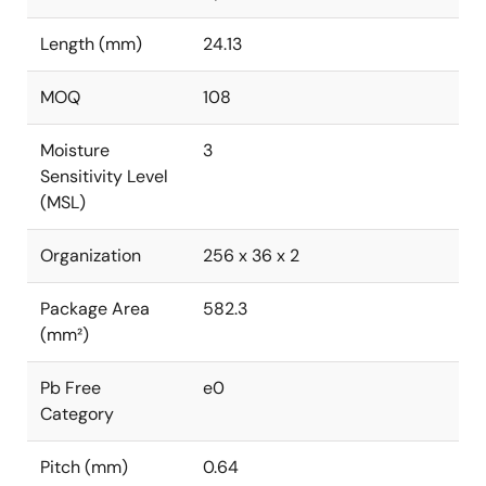
Length (mm)
24.13
MOQ
108
Moisture
3
Sensitivity Level
(MSL)
Organization
256 x 36 x 2
Package Area
582.3
(mm²)
Pb Free
e0
Category
Pitch (mm)
0.64