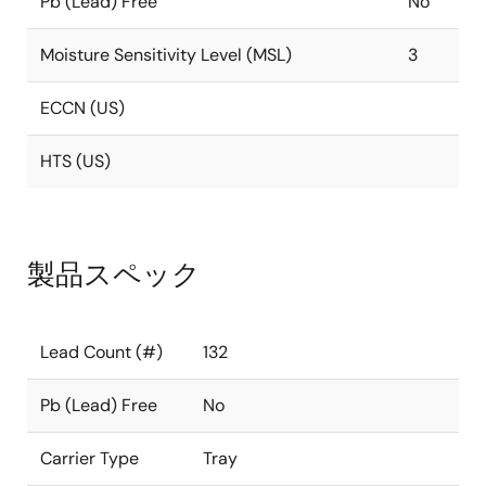
Pb (Lead) Free
No
Moisture Sensitivity Level (MSL)
3
ECCN (US)
HTS (US)
製品スペック
Lead Count (#)
132
Pb (Lead) Free
No
Carrier Type
Tray