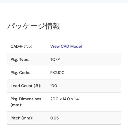
パッケージ情報
CADモデル:
View CAD Model
Pkg. Type:
TQFP
Pkg. Code:
PKG100
Lead Count (#):
100
Pkg. Dimensions
20.0 x 14.0 x 1.4
(mm):
Pitch (mm):
0.65