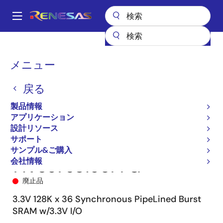
メ
イ
A
ン
Main
コ
全製品リスト
メモリ&ロジック
SRAM
同期バースト
71V3576
navigation
ン
71V3576S150PFG
パ
メニュー
テ
ン
ン
戻る
ツ
く
に
製品情報
ず
移
アプリケーション
動
設計リソース
サポート
サンプル&ご購入
会社情報
71V3576S150PFG
廃止品
3.3V 128K x 36 Synchronous PipeLined Burst
SRAM w/3.3V I/O