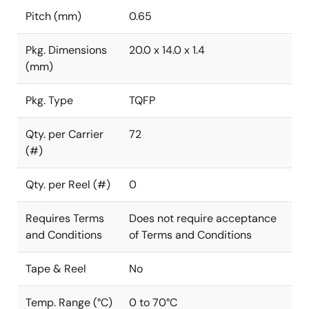
Pitch (mm)
0.65
Pkg. Dimensions
20.0 x 14.0 x 1.4
(mm)
Pkg. Type
TQFP
Qty. per Carrier
72
(#)
Qty. per Reel (#)
0
Requires Terms
Does not require acceptance
and Conditions
of Terms and Conditions
Tape & Reel
No
Temp. Range (°C)
0 to 70°C