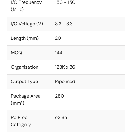
I/O Frequency
150 - 150
(MHz)
I/O Voltage (V)
3.3 - 3.3
Length (mm)
20
MOQ
144
Organization
128K x 36
Output Type
Pipelined
Package Area
280
(mm²)
Pb Free
e3 Sn
Category