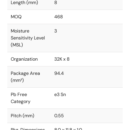
Length (mm)
8
MOQ
468
Moisture
3
Sensitivity Level
(MSL)
Organization
32K x 8
Package Area
94.4
(mm²)
Pb Free
e3 Sn
Category
Pitch (mm)
0.55
Pkg. Dimensions
8.0 x 11.8 x 1.0