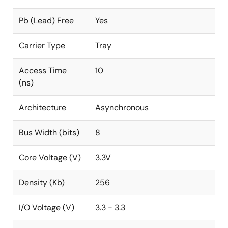
Pb (Lead) Free
Yes
Carrier Type
Tray
Access Time
10
(ns)
Architecture
Asynchronous
Bus Width (bits)
8
Core Voltage (V)
3.3V
Density (Kb)
256
I/O Voltage (V)
3.3 - 3.3