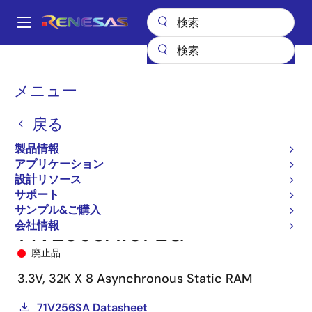
メ
イ
A
ン
Main
コ
全製品リスト
メモリ&ロジック
SRAM
非同期SRAM
71V256SA
navigation
ン
71V256SA10PZG
パ
メニュー
テ
ン
ン
戻る
ツ
く
に
製品情報
ず
移
アプリケーション
動
設計リソース
サポート
サンプル&ご購入
会社情報
71V256SA10PZG
廃止品
3.3V, 32K X 8 Asynchronous Static RAM
71V256SA Datasheet