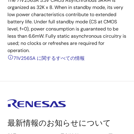
The 71V256SA 3.3V CMOS Asynchronous SRAM is
organized as 32K x 8. When in standby mode, its very
low power characteristics contribute to extended
battery life. Under full standby mode (CS at CMOS
level, f=0), power consumption is guaranteed to be
less than 6.6mW. Fully static asynchronous circuitry is
used; no clocks or refreshes are required for
operation.
71V256SA に関するすべての情報
最新情報のお知らせについて