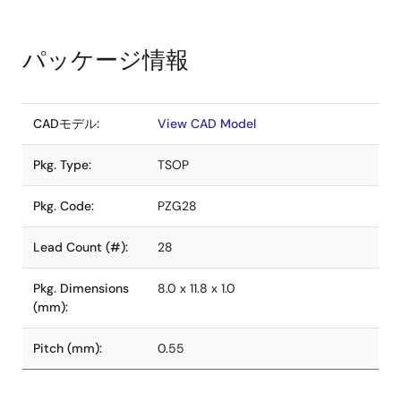
パッケージ情報
CADモデル:
View CAD Model
Pkg. Type:
TSOP
Pkg. Code:
PZG28
Lead Count (#):
28
Pkg. Dimensions
8.0 x 11.8 x 1.0
(mm):
Pitch (mm):
0.55