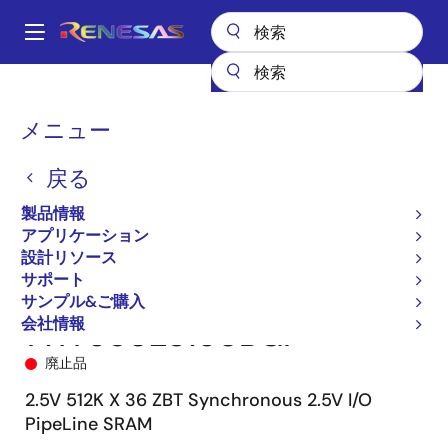
メ
イ
A
ン
Main
コ
全製品リスト
メモリ&ロジック
SRAM
navigation
ン
ゼロバスターンアラウンド（ZBT）
71T75602
71T75602S150BGI
パ
メニュー
テ
ン
ン
戻る
ツ
く
に
製品情報
ず
移
アプリケーション
動
設計リソース
サポート
サンプル&ご購入
会社情報
71T75602S150BGI
廃止品
2.5V 512K X 36 ZBT Synchronous 2.5V I/O
PipeLine SRAM