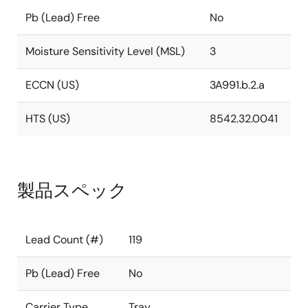
Pb (Lead) Free
No
Moisture Sensitivity Level (MSL)
3
ECCN (US)
3A991.b.2.a
HTS (US)
8542.32.0041
製品スペック
Lead Count (#)
119
Pb (Lead) Free
No
Carrier Type
Tray