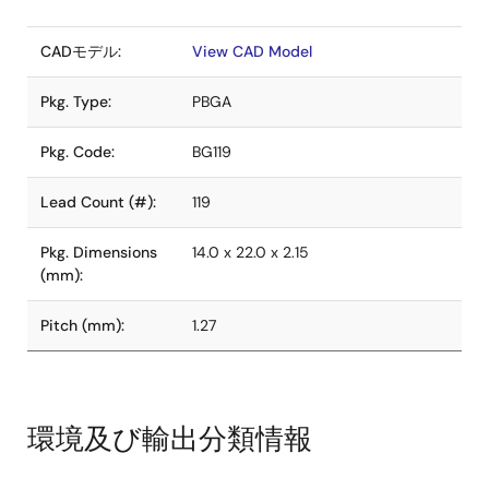
CADモデル:
View CAD Model
Pkg. Type:
PBGA
Pkg. Code:
BG119
Lead Count (#):
119
Pkg. Dimensions
14.0 x 22.0 x 2.15
(mm):
Pitch (mm):
1.27
環境及び輸出分類情報