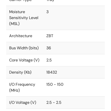
Moisture
3
Sensitivity Level
(MSL)
Architecture
ZBT
Bus Width (bits)
36
Core Voltage (V)
2.5
Density (Kb)
18432
I/O Frequency
150 - 150
(MHz)
I/O Voltage (V)
2.5 - 2.5