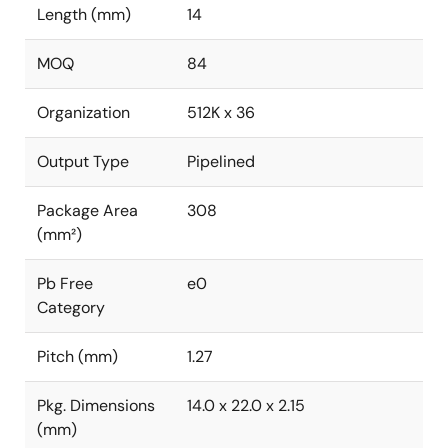
Length (mm)
14
MOQ
84
Organization
512K x 36
Output Type
Pipelined
Package Area
308
(mm²)
Pb Free
e0
Category
Pitch (mm)
1.27
Pkg. Dimensions
14.0 x 22.0 x 2.15
(mm)