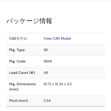
パッケージ情報
CADモデル:
View CAD Model
Pkg. Type:
SB
Pkg. Code:
SB48
Lead Count (#):
48
Pkg. Dimensions
61.72 x 15.24 x 3.3
(mm):
Pitch (mm):
2.54