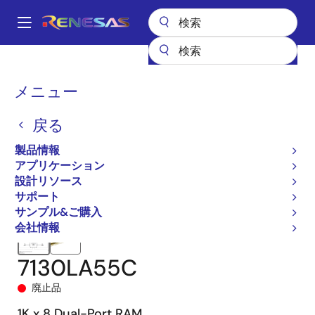
メ
イ
A
ン
Main
コ
全製品リスト
メモリ&ロジック
マルチポートメモリ
navigation
ン
非同期デュアルポートRAM
7130
7130LA55C
パ
メニュー
テ
ン
ン
戻る
ツ
く
に
製品情報
ず
移
アプリケーション
動
設計リソース
サポート
サンプル&ご購入
会社情報
7130LA55C
廃止品
1K x 8 Dual-Port RAM