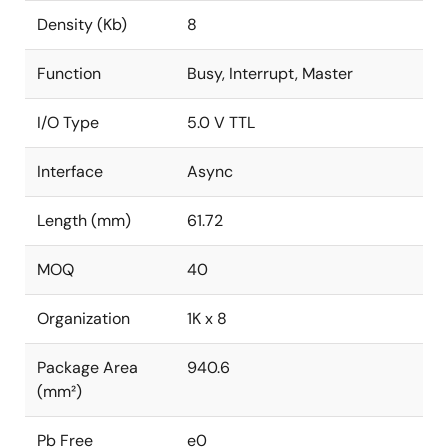
Density (Kb)
8
Function
Busy, Interrupt, Master
I/O Type
5.0 V TTL
Interface
Async
Length (mm)
61.72
MOQ
40
Organization
1K x 8
Package Area
940.6
(mm²)
Pb Free
e0