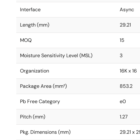
Interface
Async
Length (mm)
29.21
MOQ
15
Moisture Sensitivity Level (MSL)
3
Organization
16K x 16
Package Area (mm²)
853.2
Pb Free Category
e0
Pitch (mm)
1.27
Pkg. Dimensions (mm)
29.21 x 2