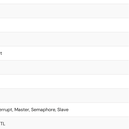
t
terrupt, Master, Semaphore, Slave
TTL