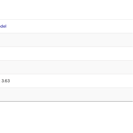
del
x 3.63