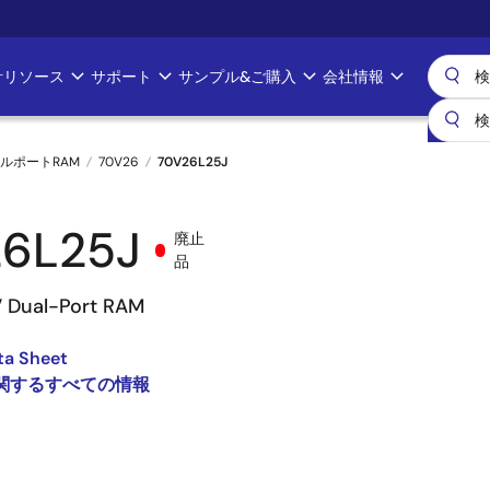
計リソース
サポート
サンプル&ご購入
会社情報
ルポートRAM
70V26
70V26L25J
6L25J
廃止
品
3V Dual-Port RAM
ta Sheet
 に関するすべての情報