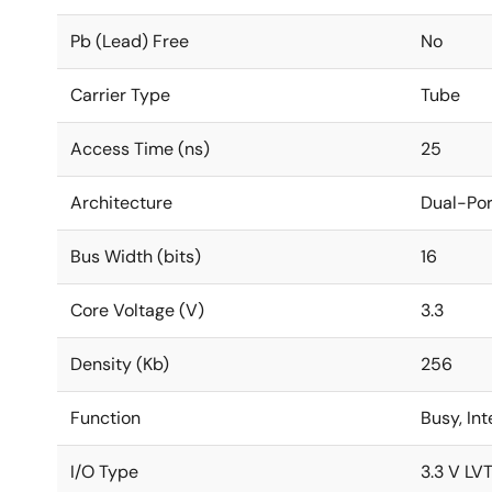
Pb (Lead) Free
No
Carrier Type
Tube
Access Time (ns)
25
Architecture
Dual-Por
Bus Width (bits)
16
Core Voltage (V)
3.3
Density (Kb)
256
Function
Busy, In
I/O Type
3.3 V LV