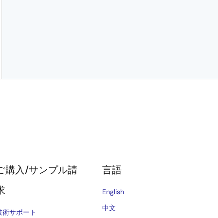
ご購入/サンプル請
言語
求
English
中文
技術サポート