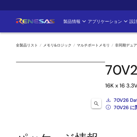
メ
イ
ン
製品情報
アプリケーション
設
Main
コ
ン
navigation
テ
全製品リスト
メモリ&ロジック
マルチポートメモリ
非同期デュア
ン
ツ
パ
に
70V2
ン
移
動
く
16K x 16 3.
ず
70V26 Da
70V26