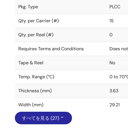
Pkg. Type
PLCC
Qty. per Carrier (#)
15
Qty. per Reel (#)
0
Requires Terms and Conditions
Does not
Tape & Reel
No
Temp. Range (°C)
0 to 70°
Thickness (mm)
3.63
Width (mm)
29.21
すべてを見る (27)