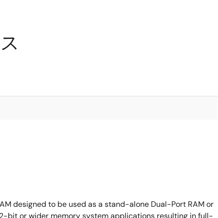
ース
 RAM designed to be used as a stand-alone Dual-Port RAM or
bit or wider memory system applications resulting in full-