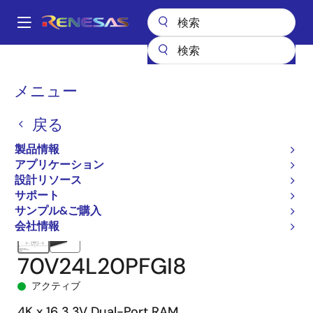
メ
イ
A
ン
Main
コ
全製品リスト
メモリ&ロジック
マルチポートメモリ
navigation
ン
非同期デュアルポートRAM
70V24
70V24L20PFGI8
パ
メニュー
テ
ン
ン
戻る
ツ
く
に
製品情報
ず
移
アプリケーション
動
設計リソース
サポート
サンプル&ご購入
会社情報
70V24L20PFGI8
アクティブ
4K x 16 3.3V Dual-Port RAM