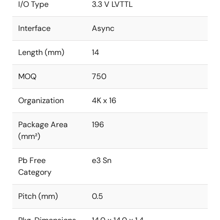
I/O Type
3.3 V LVTTL
Interface
Async
Length (mm)
14
MOQ
750
Organization
4K x 16
Package Area
196
(mm²)
Pb Free
e3 Sn
Category
Pitch (mm)
0.5