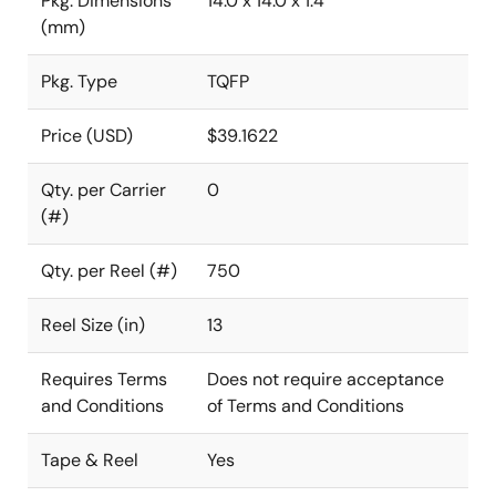
Pkg. Dimensions
14.0 x 14.0 x 1.4
(mm)
Pkg. Type
TQFP
Price (USD)
$39.1622
Qty. per Carrier
0
(#)
Qty. per Reel (#)
750
Reel Size (in)
13
Requires Terms
Does not require acceptance
and Conditions
of Terms and Conditions
Tape & Reel
Yes