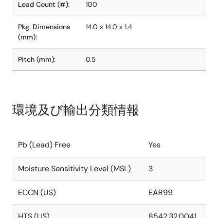
Lead Count (#):
100
Pkg. Dimensions
14.0 x 14.0 x 1.4
(mm):
Pitch (mm):
0.5
環境及び輸出分類情報
Pb (Lead) Free
Yes
Moisture Sensitivity Level (MSL)
3
ECCN (US)
EAR99
HTS (US)
8542.32.0041