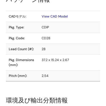
CADモデル:
View CAD Model
Pkg. Type:
CDIP
Pkg. Code:
CD28
Lead Count (#):
28
Pkg. Dimensions
37.2 x 15.24 x 2.67
(mm):
Pitch (mm):
2.54
環境及び輸出分類情報