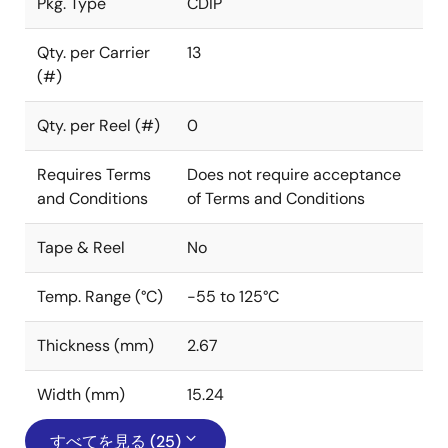
Pkg. Type
CDIP
Qty. per Carrier
13
(#)
Qty. per Reel (#)
0
Requires Terms
Does not require acceptance
and Conditions
of Terms and Conditions
Tape & Reel
No
Temp. Range (°C)
-55 to 125°C
Thickness (mm)
2.67
Width (mm)
15.24
すべてを見る (25)