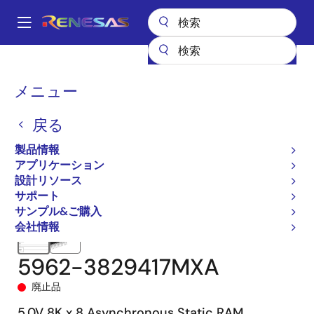
メ
イ
A
ン
Main
コ
全製品リスト
メモリ&ロジック
SRAM
非同期SRAM
navigation
ン
5962-38294
5962-3829417MXA
パ
メニュー
テ
ン
ン
戻る
ツ
く
に
製品情報
ず
移
アプリケーション
動
設計リソース
サポート
サンプル&ご購入
会社情報
5962-3829417MXA
廃止品
5.0V 8K x 8 Asynchronous Static RAM