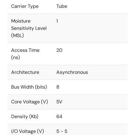
Carrier Type
Tube
Moisture
1
Sensitivity Level
(MSL)
Access Time
20
(ns)
Architecture
Asynchronous
Bus Width (bits)
8
Core Voltage (V)
5V
Density (Kb)
64
I/O Voltage (V)
5 - 5