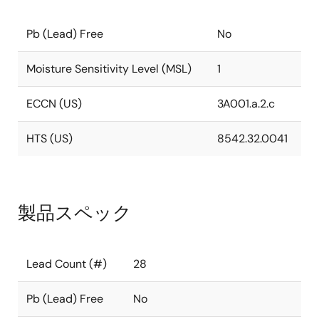
Pb (Lead) Free
No
Moisture Sensitivity Level (MSL)
1
ECCN (US)
3A001.a.2.c
HTS (US)
8542.32.0041
製品スペック
Lead Count (#)
28
Pb (Lead) Free
No