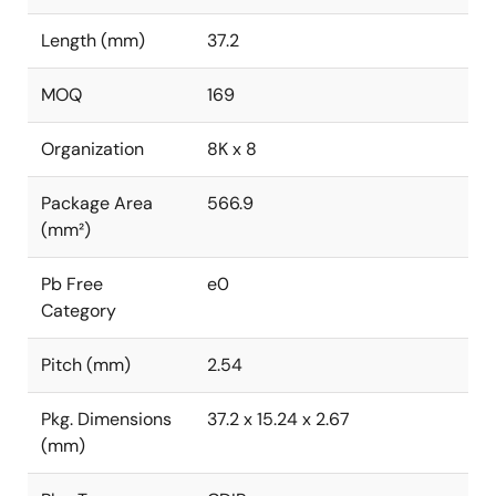
Length (mm)
37.2
MOQ
169
Organization
8K x 8
Package Area
566.9
(mm²)
Pb Free
e0
Category
Pitch (mm)
2.54
Pkg. Dimensions
37.2 x 15.24 x 2.67
(mm)