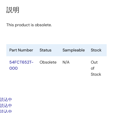
説明
This product is obsolete.
Part Number
Status
Sampleable
Stock
Pa
54FCT652T-
Obsolete
N/A
Out
Pa
000
of
Stock
読込中
読込中
読込中