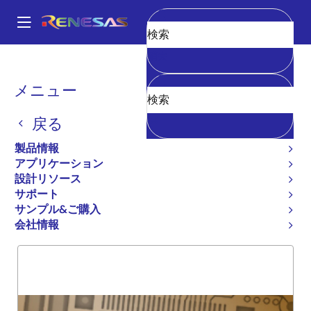
メ
イ
A
ン
Main
消去
コ
全製品リスト
General Parts
54FCT652T
navigation
ン
パ
メニュー
54FCT652T
テ
ン
ン
戻る
廃止品
ツ
く
に
OCTAL TRANSCEIVER/REGISTER
ず
製品情報
移
アプリケーション
動
設計リソース
サポート
概要
製品選択
サポート
サンプル&ご購入
会社情報