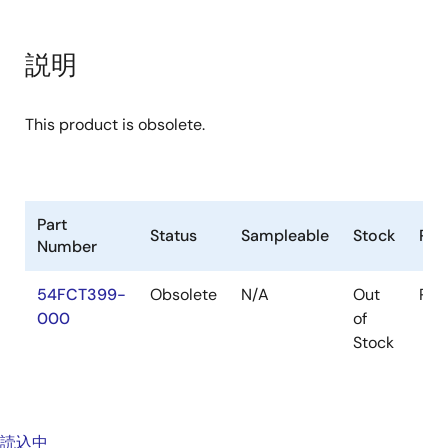
説明
This product is obsolete.
Part
Status
Sampleable
Stock
Pac
Number
54FCT399-
Obsolete
N/A
Out
Pac
000
of
Stock
読込中