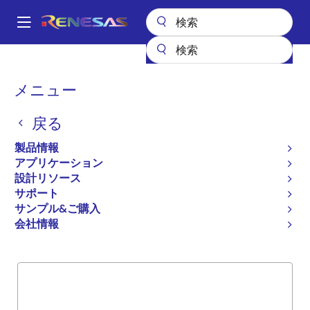
メ
イ
A
ン
Main
コ
全製品リスト
General Parts
54FCT399
navigation
ン
パ
メニュー
54FCT399
テ
ン
ン
戻る
廃止品
ツ
く
に
QUAD DUAL-PORT REGISTER - CMOS
ず
製品情報
移
VOH LEVELS
アプリケーション
動
設計リソース
サポート
サンプル&ご購入
概要
製品選択
サポート
会社情報