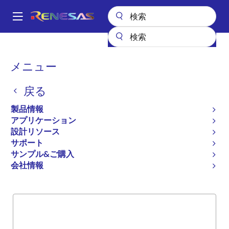
メ
イ
A
ン
Main
コ
全製品リスト
General Parts
54FCT16543T
navigation
ン
パ
メニュー
54FCT16543T
テ
ン
ン
戻る
廃止品
ツ
く
に
16 BIT LATCHED TRANSCEIVER W/CHIP
ず
製品情報
移
ENABLE
アプリケーション
動
設計リソース
サポート
サンプル&ご購入
概要
製品選択
サポート
会社情報