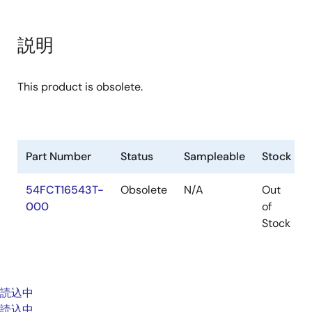
説明
This product is obsolete.
Part Number
Status
Sampleable
Stock
54FCT16543T-
Obsolete
N/A
Out
000
of
Stock
読込中
読込中