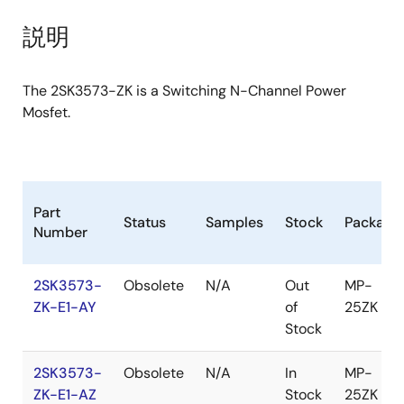
product
product
tree
tree
説明
menu
menu
The 2SK3573-ZK is a Switching N-Channel Power
Mosfet.
Part
Status
Samples
Stock
Package
Number
2SK3573-
Obsolete
N/A
Out
MP-
ZK-E1-AY
of
25ZK
Stock
2SK3573-
Obsolete
N/A
In
MP-
ZK-E1-AZ
Stock
25ZK