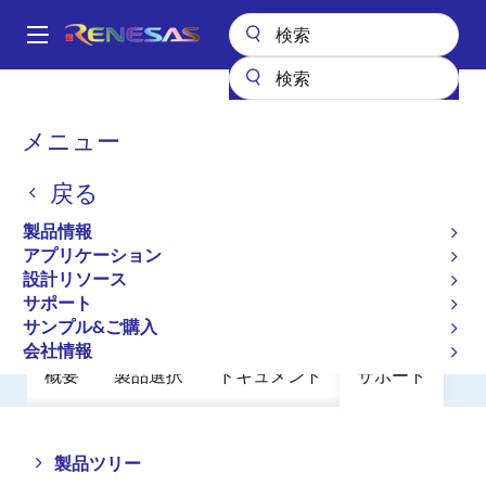
メ
イ
A
ン
Main
コ
全製品リスト
パワーディスクリート
パワーMOSFET
2SK3573-ZK
navigation
ン
パ
メニュー
2SK3573-ZK
テ
ン
ン
戻る
廃止品
ツ
く
に
Switching N-Channel Power Mosfet
ず
製品情報
移
アプリケーション
動
設計リソース
データシート
サポート
サンプル&ご購入
会社情報
概要
製品選択
ドキュメント
サポート
Close
Open
製品ツリー