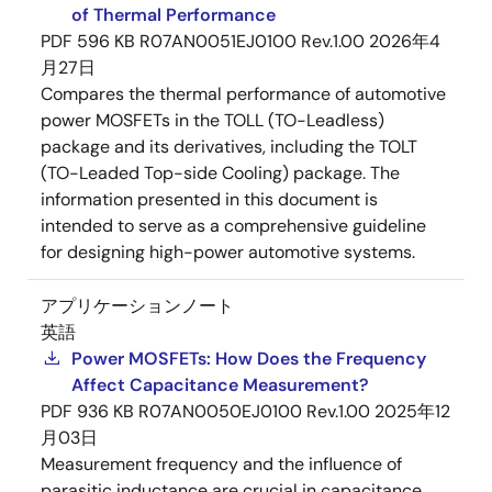
of Thermal Performance
PDF
596 KB
R07AN0051EJ0100 Rev.1.00
2026年4
月27日
Compares the thermal performance of automotive
power MOSFETs in the TOLL (TO-Leadless)
package and its derivatives, including the TOLT
(TO-Leaded Top-side Cooling) package. The
information presented in this document is
intended to serve as a comprehensive guideline
for designing high-power automotive systems.
アプリケーションノート
英語
Power MOSFETs: How Does the Frequency
Affect Capacitance Measurement?
PDF
936 KB
R07AN0050EJ0100 Rev.1.00
2025年12
月03日
Measurement frequency and the influence of
parasitic inductance are crucial in capacitance