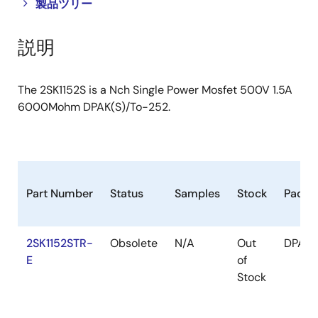
Close
Open
製品ツリー
product
product
tree
tree
説明
menu
menu
The 2SK1152S is a Nch Single Power Mosfet 500V 1.5A
6000Mohm DPAK(S)/To-252.
Part Number
Status
Samples
Stock
Packa
2SK1152STR-
Obsolete
N/A
Out
DPAK(
E
of
Stock