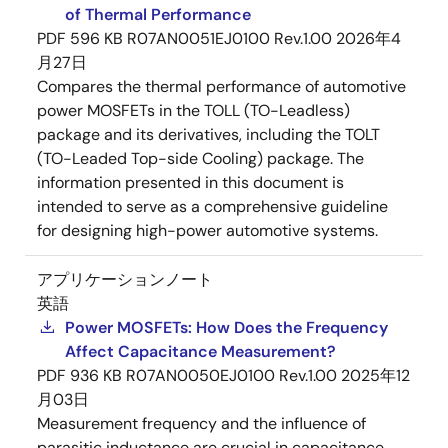
of Thermal Performance
PDF
596 KB
R07AN0051EJ0100 Rev.1.00
2026年4
月27日
Compares the thermal performance of automotive
power MOSFETs in the TOLL (TO-Leadless)
package and its derivatives, including the TOLT
(TO-Leaded Top-side Cooling) package. The
information presented in this document is
intended to serve as a comprehensive guideline
for designing high-power automotive systems.
アプリケーションノート
英語
Power MOSFETs: How Does the Frequency
Affect Capacitance Measurement?
PDF
936 KB
R07AN0050EJ0100 Rev.1.00
2025年12
月03日
Measurement frequency and the influence of
parasitic inductance are crucial in capacitance