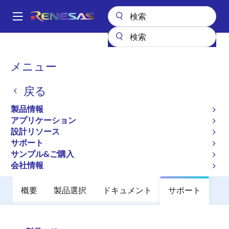
メ
イ
A
ン
Main
コ
全製品リスト
パワーディスクリート
パワーMOSFET
2SK1152S
navigation
ン
パ
メニュー
2SK1152S
テ
ン
ン
戻る
廃止品
ツ
く
に
Nch Single Power Mosfet 500V 1.5A
ず
製品情報
移
6000Mohm DPAK(S)/To-252
アプリケーション
動
設計リソース
サポート
データシート
サンプル&ご購入
会社情報
概要
製品選択
ドキュメント
サポート