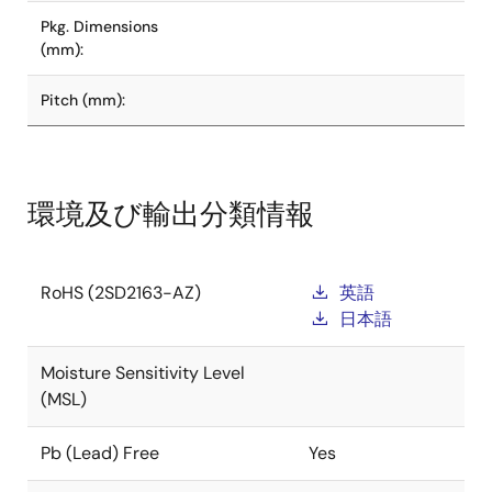
Pkg. Dimensions
(mm):
Pitch (mm):
環境及び輸出分類情報
RoHS (2SD2163-AZ)
英語
日本語
Moisture Sensitivity Level
(MSL)
Pb (Lead) Free
Yes