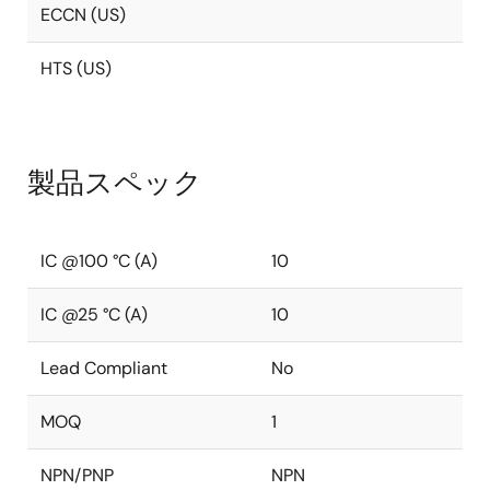
ECCN (US)
HTS (US)
製品スペック
IC @100 °C (A)
10
IC @25 °C (A)
10
Lead Compliant
No
MOQ
1
NPN/PNP
NPN