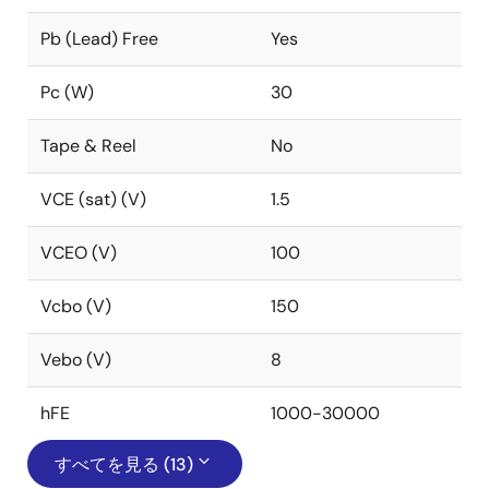
Pb (Lead) Free
Yes
Pc (W)
30
Tape & Reel
No
VCE (sat) (V)
1.5
VCEO (V)
100
Vcbo (V)
150
Vebo (V)
8
hFE
1000-30000
すべてを見る (13)