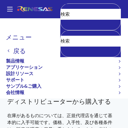
メ
イ
A
ン
Main
消去
コ
全製品リスト
General Parts
2SD2163
2SD2163-AZ
navigation
ン
パ
メニュー
テ
2SD2163-AZ
ン
ン
戻る
ツ
廃止品
く
に
製品情報
ず
Bipolar Power Transistors
移
アプリケーション
動
設計リソース
2SD2163 データ・シート
サポート
2SD2163 に関するすべての情報
サンプル&ご購入
会社情報
ディストリビューターから購入する
在庫があるものについては、正規代理店を通じて基
本的に入手可能です。価格、入手性、及び各種条件