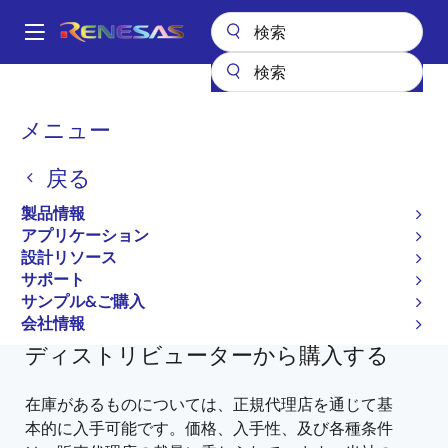
メ
イ
A
ン
Main
コ
全製品リスト
General Parts
2SC3478A
2SC3478A-T-A
navigation
ン
パ
メニュー
テ
2SC3478A-T-A
ン
ン
戻る
ツ
廃止品
く
に
製品情報
ず
Bipolar Power Transistors
移
アプリケーション
動
設計リソース
2SC3478,3478A Data Sheet
サポート
2SC3478A に関するすべての情報
サンプル&ご購入
会社情報
ディストリビューターから購入する
在庫があるものについては、正規代理店を通じて基
本的に入手可能です。価格、入手性、及び各種条件