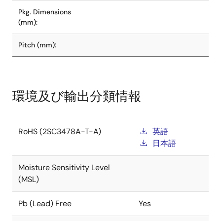
Pkg. Dimensions
(mm):
Pitch (mm):
環境及び輸出分類情報
RoHS (2SC3478A-T-A)
英語
日本語
Moisture Sensitivity Level
(MSL)
Pb (Lead) Free
Yes