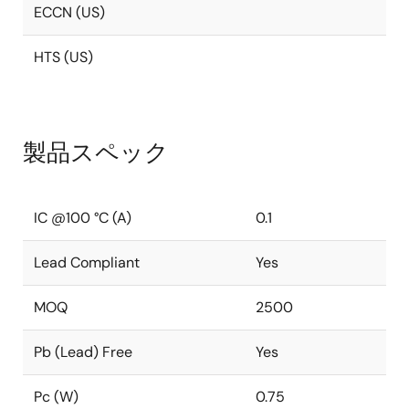
ECCN (US)
HTS (US)
製品スペック
IC @100 °C (A)
0.1
Lead Compliant
Yes
MOQ
2500
Pb (Lead) Free
Yes
Pc (W)
0.75