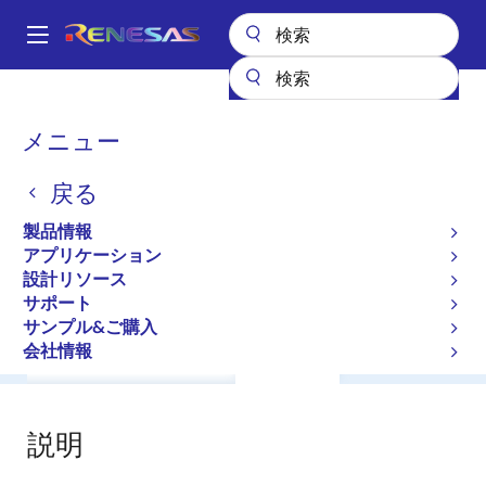
メ
イ
A
ン
Main
コ
全製品リスト
General Parts
2SA1374C
navigation
ン
パ
メニュー
2SA1374C
テ
ン
ン
戻る
ツ
く
Small Signal Bipolar Transistors
に
ず
製品情報
移
アプリケーション
データシート
動
設計リソース
サポート
サンプル&ご購入
会社情報
概要
ドキュメント
サポート
説明