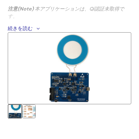
注意(Note)
本アプリケーションは、Qi認証未取得で
す。
続きを読む
MCU Simulator Onlineで動作を確認する
Disclaimer: THIS MATERIAL IS PROVIDED “AS-IS” FOR
EVALUATION PURPOSES ONLY. RENESAS ELECTRONICS
CORPORATION AND ITS SUBSIDIARIES (collectively, “Renesas”)
DISCLAIM ALL WARRANTIES, INCLUDING WITHOUT
LIMITATION, FITNESS FOR A PARTICULAR PURPOSE AND
MERCHANTABILITY. Renesas provides evaluation platforms
and design proposals to help our customers to develop
products. However, factors beyond Renesas' control,
including without limitation, component variations,
temperature changes and PCB layout, could significantly
affect the product performance. It is the user’s responsibility
to verify the actual circuit performance.