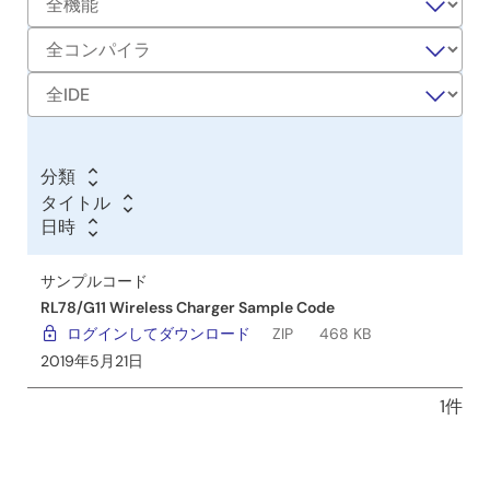
ル
コ
ー
ド
分類
タイトル
タ
日時
イ
日
日
ト
時
時
サンプルコード
ル
RL78/G11 Wireless Charger Sample Code
ログインしてダウンロード
ZIP
468 KB
2019年5月21日
1件