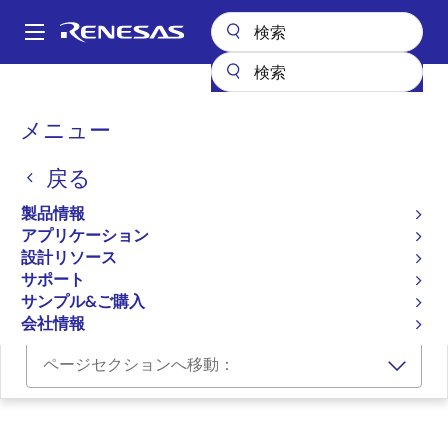
メ
イ
A
ン
Main
コ
設計リソース
リファレンス・デザイン
WIRELESS-CHARGER-REF
navigation
ン
パ
メニュー
テ
ワイヤレスチャージャー
ン
ン
戻る
WIRELESS-CHARGER-REF
ツ
く
に
アクティブ
ず
製品情報
移
アプリケーション
動
設計リソース
RL78/G11 Wireless Charger Design Files
サポート
RL78/G11 Wireless Charger User's Manual
サンプル&ご購入
会社情報
ページセクションへ移動：