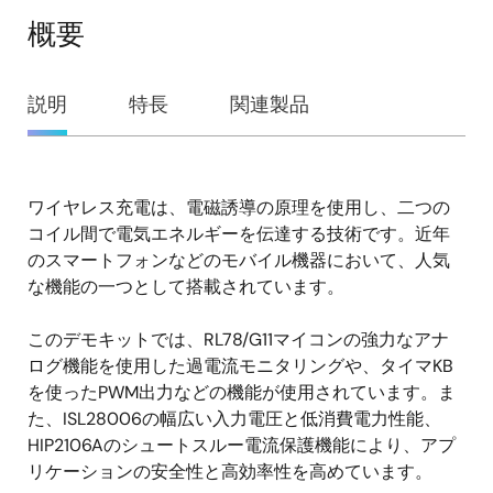
概要
概
説明
特長
関連製品
要
ワイヤレス充電は、電磁誘導の原理を使用し、二つの
説
コイル間で電気エネルギーを伝達する技術です。近年
明
のスマートフォンなどのモバイル機器において、人気
な機能の一つとして搭載されています。
このデモキットでは、RL78/G11マイコンの強力なアナ
ログ機能を使用した過電流モニタリングや、タイマKB
を使ったPWM出力などの機能が使用されています。ま
た、ISL28006の幅広い入力電圧と低消費電力性能、
HIP2106Aのシュートスルー電流保護機能により、アプ
リケーションの安全性と高効率性を高めています。