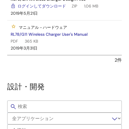
ログインしてダウンロード
ZIP
1.06 MB
2019年5月21日
マニュアル－ハードウェア
RL78/G11 Wireless Charger User's Manual
PDF
365 KB
2019年3月31日
2件
設計・開発
フ
サ
ィ
ル
ン
タ
プ
ー