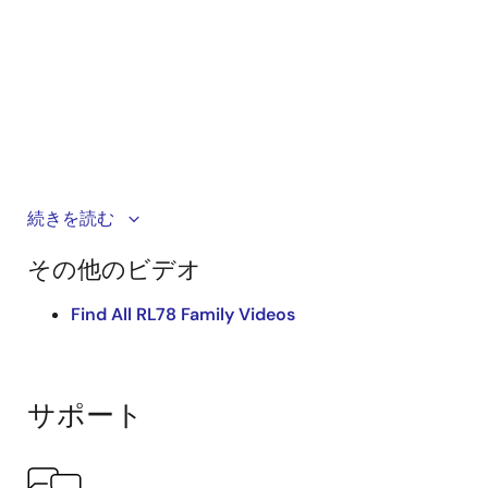
電磁誘導により、物体間での給電を行うワイヤレスチ
続きを読む
ャージャーのリファレンスデザインです。豊富なアナ
その他のビデオ
ログ機能を持つRL78/G11マイコン、ISL28006電流セン
スアンプ、HIP2106A MOSFETドライバが使用されてい
Find All RL78 Family Videos
ます。
サポート