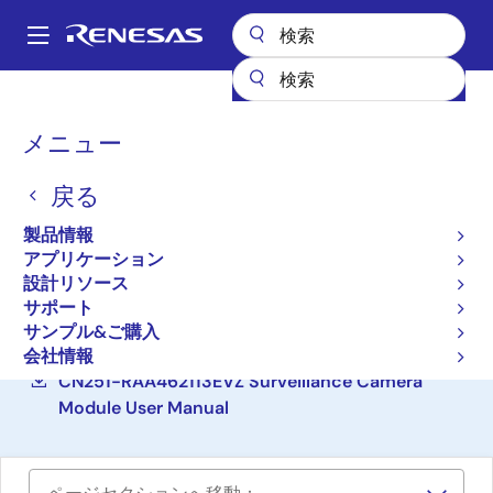
メ
イ
A
ン
Main
コ
設計リソース
リファレンス・デザイン
CN251-RAA462113EVZ
navigation
ン
パ
メニュー
テ
CMOS センサ搭載監視カメ
ン
ン
ラのリファレンスデザイン
戻る
ツ
く
に
ず
CN251-RAA462113EVZ
製品情報
移
アプリケーション
新規採用非推奨品
動
設計リソース
サポート
CN251-RAA462113EVZ Surveillance Camera
サンプル&ご購入
Module Design Files
会社情報
CN251-RAA462113EVZ Surveillance Camera
Module User Manual