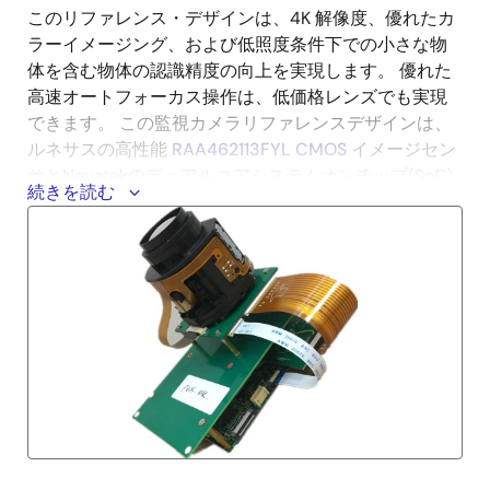
このリファレンス・デザインは、4K 解像度、優れたカ
ラーイメージング、および低照度条件下での小さな物
体を含む物体の認識精度の向上を実現します。 優れた
高速オートフォーカス操作は、低価格レンズでも実現
できます。 この監視カメラリファレンスデザインは、
ルネサスの高性能
RAA462113FYL CMOS
イメージセン
サとNovatekのデュアルコアシステムオンチップ(SoC)
続きを読む
画像信号プロセッサを中心に構築されており、シグナ
ルチェーンの電気的機能に対応する他のいくつかのル
ネサスICを使用しています。 CISボードには、
RAA462113FYL、DC/DC降圧コンバータ、LDO、モータ
ドライバ、およびレンズが含まれています。 ISPボード
はSoCと関連するシグナルチェーン用のコンポーネント
を搭載しています。