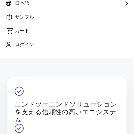
日本語
パートナー企業が提供するハードウェア、ソフトウェ
ア、ツール、サービスを組み合わせることで、お客様
サンプル
が統合ソリューションを安心して設計・構築・展開で
きるよう支援します。 また、信頼性が高く明確に定義
カート
されたパートナーフレームワークを通じて、統合負荷
の低減、リスク軽減、市場投入までの期間短縮に貢献
ログイン
する検証済みソリューションを容易に見つけることが
できます。
エンドツーエンドソリューション
を支える信頼性の高いエコシステ
ム