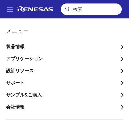
メ
イ
A
ン
Main
コ
設計リソース
設計・開発
Partner Program
navigation
メニュー
ン
パ
Renesas Partner Program
テ
ン
ン
製品情報
ツ
く
に
アプリケーション
ず
ページセクションへ移動：
移
設計リソース
動
サポート
サンプル&ご購入
Renesas Partner Programは、信頼性の高いパートナー
会社情報
概
企業を結集し、包括的なエンドツーエンドのシステム
ソリューションを提供する、グローバルに認知された
要
エコシステムを構築しています。 ルネサスの技術と、