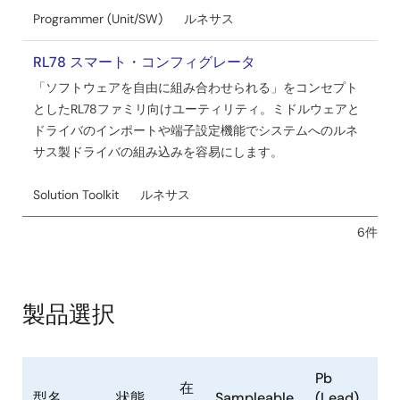
Programmer (Unit/SW)
ルネサス
RL78 スマート・コンフィグレータ
「ソフトウェアを自由に組み合わせられる」をコンセプト
としたRL78ファミリ向けユーティリティ。ミドルウェアと
ドライバのインポートや端子設定機能でシステムへのルネ
サス製ドライバの組み込みを容易にします。
Solution Toolkit
ルネサス
6件
製品選択
Pb
在
EC
型名
状態
Sampleable
(Lead)