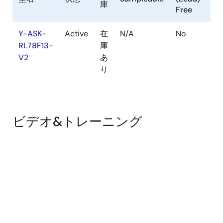
庫
(U
Free
Y-ASK-
Active
在
N/A
No
3A
RL78F13-
庫
V2
あ
り
ビデオ&トレーニング
その他のビデオ
Find All RL78 Family Videos
サポート