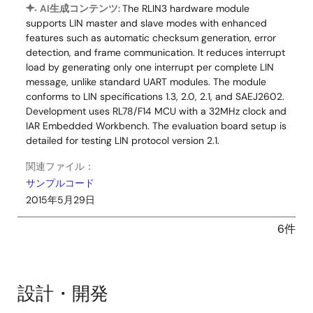
AI生成コンテンツ:
The RLIN3 hardware module
supports LIN master and slave modes with enhanced
features such as automatic checksum generation, error
detection, and frame communication. It reduces interrupt
load by generating only one interrupt per complete LIN
message, unlike standard UART modules. The module
conforms to LIN specifications 1.3, 2.0, 2.1, and SAEJ2602.
Development uses RL78/F14 MCU with a 32MHz clock and
IAR Embedded Workbench. The evaluation board setup is
detailed for testing LIN protocol version 2.1.
関連ファイル：
サンプルコード
2015年5月29日
6件
設計・開発