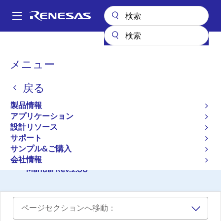
メ
イ
A
ン
Main
コ
設計リソース
ボード＆キット
Y-ASK-RL78F13-V2
navigation
ン
パ
メニュー
テ
RL78/F13 スターターキッ
ン
ン
ト V2
戻る
ツ
く
に
ず
Y-ASK-RL78F13-V2
製品情報
アクティブ
移
アプリケーション
動
設計リソース
サポート
ご購入
サンプル&ご購入
RL78/F13 Target board QB-R5F10BMG-TB User's
会社情報
Manual Rev.2.00
ページセクションへ移動：