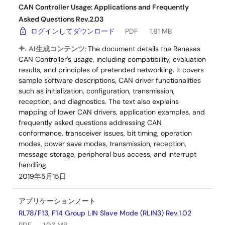
CAN Controller Usage: Applications and Frequently
Asked Questions Rev.2.03
ログインしてダウンロード
PDF
1.81 MB
AI生成コンテンツ:
The document details the Renesas
CAN Controller's usage, including compatibility, evaluation
results, and principles of pretended networking. It covers
sample software descriptions, CAN driver functionalities
such as initialization, configuration, transmission,
reception, and diagnostics. The text also explains
mapping of lower CAN drivers, application examples, and
frequently asked questions addressing CAN
conformance, transceiver issues, bit timing, operation
modes, power save modes, transmission, reception,
message storage, peripheral bus access, and interrupt
handling.
2019年5月15日
アプリケーションノート
RL78/F13, F14 Group LIN Slave Mode (RLIN3) Rev.1.02