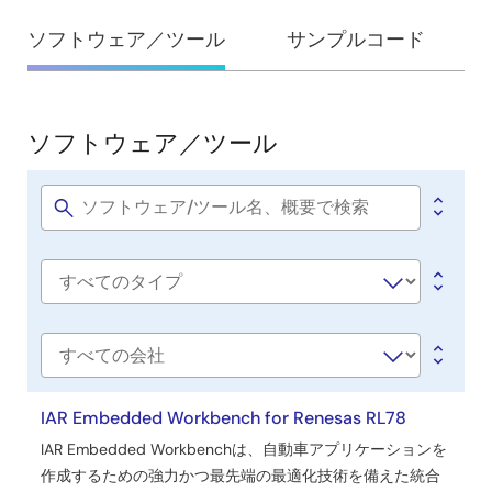
設
ソフトウェア／ツール
サンプルコード
計・
開
発
ソフトウェア／ツール
ソ
フ
ト
Software
title
ウ
ェ
Software
ア
type
／
ツ
会
社
ー
名
IAR Embedded Workbench for Renesas RL78
ル
IAR Embedded Workbenchは、自動車アプリケーションを
作成するための強力かつ最先端の最適化技術を備えた統合