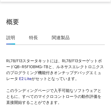
概要
概
説明
特長
関連製品
要
RL78/F13スタータキットには、RL78/F13ターゲットボ
説
ードQB-R5F10BMG-TBと、ルネサスエレクトロニクス
明
のプログラミング機能付きオンチップデバッグエミュ
レータ
E2 Lite
がセットとなっています。
このランディングページで入手可能なソフトウェアと
ともに、すべてのマイクロコントローラの動作評価を
直接開始することができます。