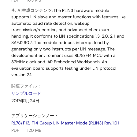
PDF
1.03 MB
AI生成コンテンツ:
The RLIN3 hardware module
supports LIN slave and master functions with features like
automatic baud rate detection, wakeup
transmission/reception, and advanced checksum
handling. It conforms to LIN specifications 1.3, 2.0, 2.1, and
SAEJ2602. The module reduces interrupt load by
generating only two interrupts per LIN message. The
development environment uses RL78/F14 MCU with a
32MHz clock and IAR Embedded Workbench. An
evaluation board supports testing under LIN protocol
version 2.1.
関連ファイル：
サンプルコード
2017年1月24日
アプリケーションノート
RL78/F13, F14 Group LIN Master Mode (RLIN3) Rev.1.01
PDF
1.20 MB