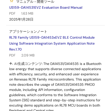
マニュアル－開発ツール
US159-DA14531EVZ Evaluation Board Manual
PDF
1.63 MB
2025年1月28日
アプリケーションノート
RL78 Family US159-DA1453xEVZ BLE Control Module
Using Software Integration System Application Note
Rev.1.70
PDF
2.09 MB
AI生成コンテンツ:
The DA14531/DA14535 is a Bluetooth
low energy that supports diverse connected applications
with efficiency, security, and enhanced user experience
on Renesas RL78 Family microcontrollers. This application
note describes the usage of DA14531/DA14535 PMOD
module, including API information, configuration
guidelines, which conforms to the Software Integration
System (SIS) standard and step-by-step instructions for
excuting demo applications on RL78 MCU boards in both
Peripheral and Central roles.