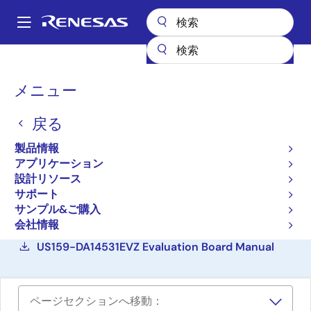
メ
イ
A
ン
Main
コ
設計リソース
ボード＆キット
US159-DA14531EVZ
navigation
ン
パ
メニュー
テ
低消費電力Bluetooth
ン
ン
Pmodボード(ルネサス
戻る
ツ
く
に
QuickConnect IoT)
ず
製品情報
移
アプリケーション
US159-DA14531EVZ
動
アクティブ
設計リソース
サポート
サンプル&ご購入
ご購入
会社情報
US159-DA14531EVZ Evaluation Board Manual
ページセクションへ移動：