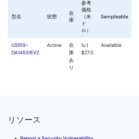
参考
価格
在
型名
状態
（米
Sampleable
庫
ド
ル）
US159-
Active
在
1u |
Available
DA14531EVZ
庫
$27.5
あ
り
リソース
Report a Security Vulnerability