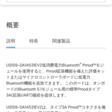
概要
概
説明
特長
関連製品
要
®
US159-DA14531EVZ低消費電力Bluetooth
Pmod™モジ
説
ュールを使用すると、Pmod拡張機能を備えた評価キッ
明
トまたはマイクロコントローラボードに低電力
Bluetooth機能を追加できます。 このボードは、オンボ
ードのBluetooth 5.1モジュール用の標準Pmodタイプ
3A(拡張UART)接続を提供します。
US159-DA14531EVZは、タイプ3A Pmod™コネクタを備