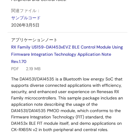
関連ファイル：
サンプルコード
2026年3月5日
アプリケーションノート
RX Family US159-DA1453xEVZ BLE Control Module Using
Firmware Integration Technology Application Note
Rev.1.70
PDF
2.19 MB
The DA14531/DA14535 is a Bluetooth low energy SoC that
supports diverse connected applications with efficiency,
security, and enhanced user experience on Renesas RX
Family microcontrollers. This sample package includes an
application note describing the usage of the
DA14531/DA14535 PMOD module, which conforms to the
Firmware Integration Technology (FIT) standard, the
DA1453x BLE FIT module itself, and demo applications on
CK-RX65N v2 in both peripheral and central roles.