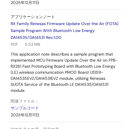
2025年12月17日
アプリケーションノート
RX Family Renesas Firmware Update Over the Air (FOTA)
Sample Program With Bluetooth Low Energy
DA14535/DA14531 Rev.1.00
PDF
5.53 MB
This application note describes a sample program that
implemented MCU Firmware Update Over the Air on FPB-
RX261 Fast Prototyping Board with Bluetooth Low Energy
(LE) wireless communication PMOD Board US159-
DA14535EVZ/DA14531EVZ module, utilizing Renesas
SUOTA Service of the Bluetooth LE DA14535/DA14531
module.
関連ファイル：
サンプルコード
2025年12月17日