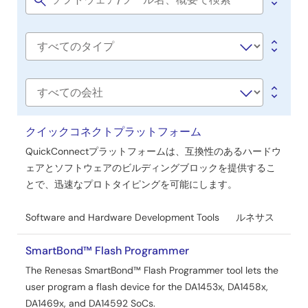
ト
Software
title
ウ
ェ
Software
ア
type
／
ツ
会
社
ー
名
クイックコネクトプラットフォーム
ル
QuickConnectプラットフォームは、互換性のあるハードウ
ェアとソフトウェアのビルディングブロックを提供するこ
とで、迅速なプロトタイピングを可能にします。
Software and Hardware Development Tools
ルネサス
SmartBond™ Flash Programmer
The Renesas SmartBond™ Flash Programmer tool lets the
user program a flash device for the DA1453x, DA1458x,
DA1469x, and DA14592 SoCs.