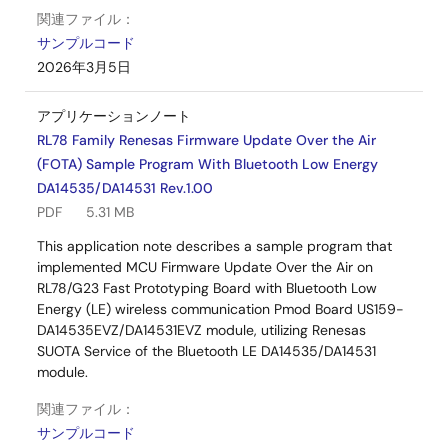
関連ファイル：
サンプルコード
2026年3月5日
アプリケーションノート
RL78 Family Renesas Firmware Update Over the Air
(FOTA) Sample Program With Bluetooth Low Energy
DA14535/DA14531 Rev.1.00
PDF
5.31 MB
This application note describes a sample program that
implemented MCU Firmware Update Over the Air on
RL78/G23 Fast Prototyping Board with Bluetooth Low
Energy (LE) wireless communication Pmod Board US159-
DA14535EVZ/DA14531EVZ module, utilizing Renesas
SUOTA Service of the Bluetooth LE DA14535/DA14531
module.
関連ファイル：
サンプルコード