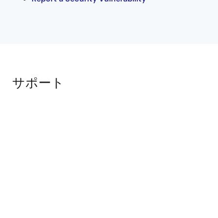
サポート
サポートコミュニティ
ルネサスエンジニアリングコミュニティの技術スタッ
フから迅速なオンライン技術サポートを受けることが
できます。
サポート