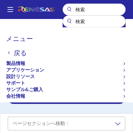
メ
イ
A
ン
Main
コ
設計リソース
ボード＆キット
RZ/G2E-EVKIT
navigation
ン
パ
メニュー
テ
RZ/G2E MPU向け評価キッ
ン
ン
ト
戻る
ツ
く
に
ず
RZ/G2E-EVKIT
製品情報
アクティブ
移
アプリケーション
動
設計リソース
サポート
ユーザマニュアル
サンプル&ご購入
会社情報
設計ファイル
ページセクションへ移動：