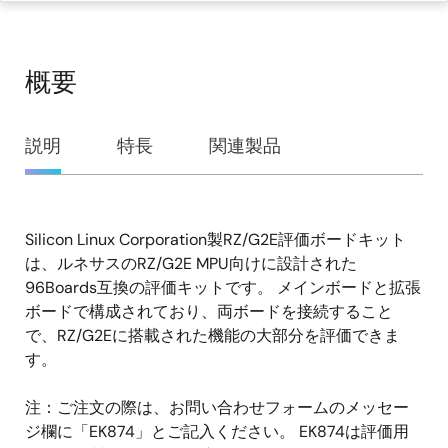
概要
概
説明
特長
関連製品
要
Silicon Linux Corporation製RZ/G2E評価ボードキット
説
は、ルネサスのRZ/G2E MPU向けに設計された
明
96Boards互換の評価キットです。 メインボードと拡張
ボードで構成されており、両ボードを接続すること
で、RZ/G2Eに搭載された機能の大部分を評価できま
す。
注：ご注文の際は、お問い合わせフォームのメッセー
ジ欄に「EK874」とご記入ください。 EK874は評価用