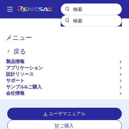
メ
イ
A
ン
Main
コ
設計リソース
ボード＆キット
RTKA211630DE0000BU
navigation
ン
パ
メニュー
テ
RAA211630 Synchronous
ン
ン
Buck Evaluation Board
戻る
ツ
く
に
with 4.5V to 60V Input
ず
製品情報
移
アプリケーション
Range, 3.3V 3A Output
動
設計リソース
サポート
(QFN version)
サンプル&ご購入
RTKA211630DE0000BU
会社情報
アクティブ
ユーザマニュアル
ご購入