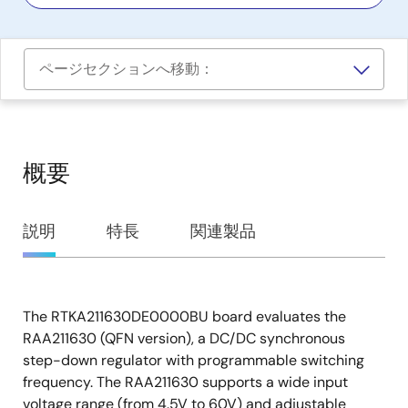
ページセクションへ移動：
概要
概
説明
特長
関連製品
要
The RTKA211630DE0000BU board evaluates the
説
RAA211630 (QFN version), a DC/DC synchronous
明
step-down regulator with programmable switching
frequency. The RAA211630 supports a wide input
voltage range (from 4.5V to 60V) and adjustable