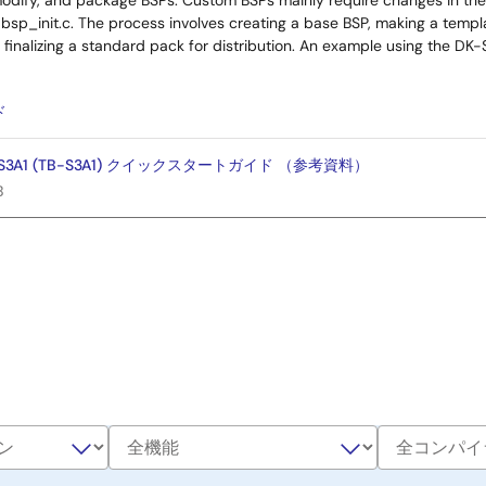
odify, and package BSPs. Custom BSPs mainly require changes in the b
 bsp_init.c. The process involves creating a base BSP, making a templa
 finalizing a standard pack for distribution. An example using the DK-
：
ド
ard S3A1 (TB-S3A1) クイックスタートガイド （参考資料）
B