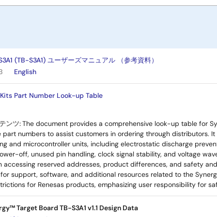
ard S3A1 (TB-S3A1) ユーザーズマニュアル （参考資料）
B
English
Kits Part Number Look-up Table
テンツ:
The document provides a comprehensive look-up table for Syn
part numbers to assist customers in ordering through distributors. I
g and microcontroller units, including electrostatic discharge preven
ower-off, unused pin handling, clock signal stability, and voltage wav
on accessing reserved addresses, product differences, and safety and
for support, software, and additional resources related to the Synergy
rictions for Renesas products, emphasizing user responsibility for s
gy™ Target Board TB-S3A1 v1.1 Design Data