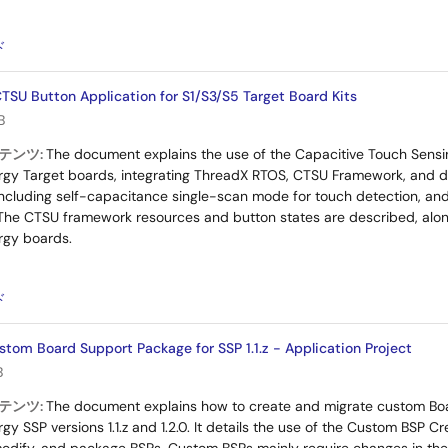
：
ド
TSU Button Application for S1/S3/S5 Target Board Kits
B
テンツ:
The document explains the use of the Capacitive Touch Sensin
gy Target boards, integrating ThreadX RTOS, CTSU Framework, and dev
 including self-capacitance single-scan mode for touch detection, an
he CTSU framework resources and button states are described, along 
rgy boards.
：
ド
stom Board Support Package for SSP 1.1.z - Application Project
B
テンツ:
The document explains how to create and migrate custom Boa
y SSP versions 1.1.z and 1.2.0. It details the use of the Custom BSP 