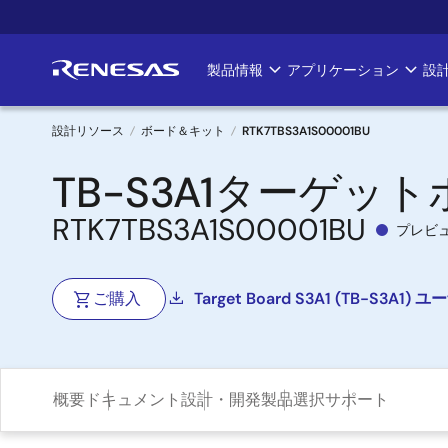
メ
イ
ン
製品情報
アプリケーション
設
Main
コ
ン
navigation
テ
設計リソース
ボード＆キット
RTK7TBS3A1S00001BU
ン
パ
TB-S3A1ターゲッ
ツ
に
ン
RTK7TBS3A1S00001BU
移
プレビ
く
動
ず
ご購入
Target Board S3A1 (TB-S
概要
ドキュメント
設計・開発
製品選択
サポート