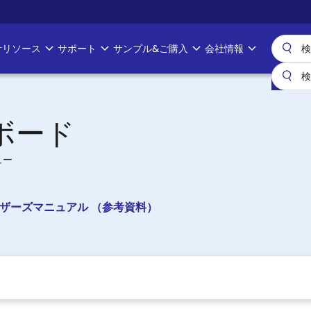
計リソース
サポート
サンプル&ご購入
会社情報
トボード
ュー
3A1) ユーザーズマニュアル （参考資料）