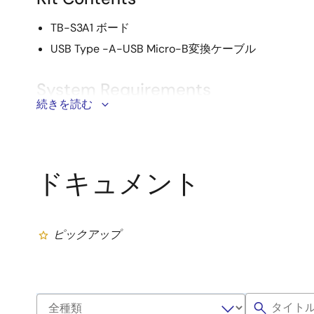
TB-S3A1 ボード
USB Type -A-USB Micro-B変換ケーブル
System Requirements
続きを読む
®
®
Microsoft
Windows
7または10、2.0GHz以上で動作す
プロセッサまたは同等のプロセッサ搭載
システムRAM：8GB以上
ドキュメント
ハードディスク空き容量：2GB以上
USB2.0以上のポート x 2
インターネット接続環境
ピックアップ