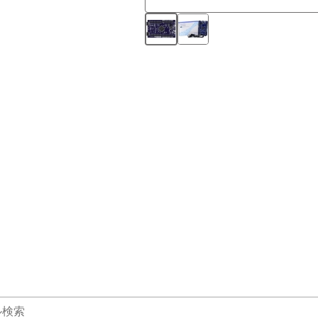
®
TM
るIntel
Core
ファミリ