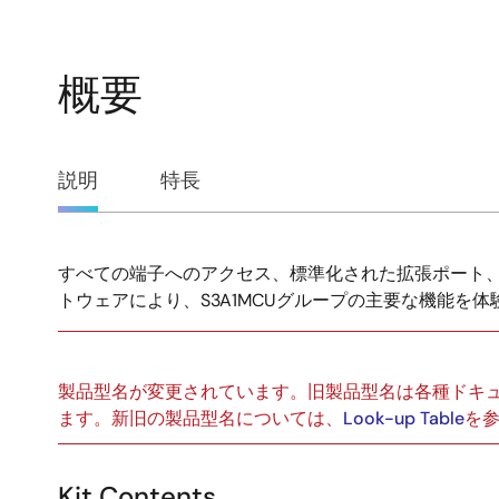
概要
概
説明
特長
要
すべての端子へのアクセス、標準化された拡張ポート
説
トウェアにより、S3A1MCUグループの主要な機能を体
明
製品型名が変更されています。旧製品型名は各種ドキ
ます。新旧の製品型名については、
Look-up Table
を
Kit Contents