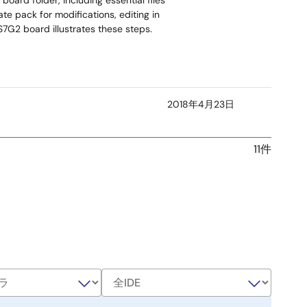
oard folder, including essential files
te pack for modifications, editing in
S7G2 board illustrates these steps.
2018年4月23日
11件