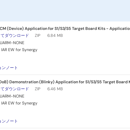
 (Device) Application for S1/S3/S5 Target Board Kits - Applicatio
してダウンロード
ZIP
6.84 MB
UARM-NONE
,
IAR EW for Synergy
：
ョンノート
oB) Demonstration (Blinky) Application for S1/S3/S5 Target Board 
してダウンロード
ZIP
6.46 MB
UARM-NONE
,
IAR EW for Synergy
：
ョンノート