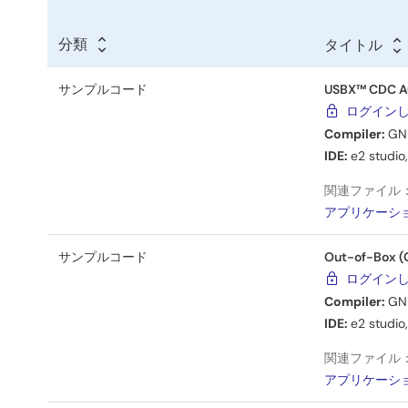
ン
タ
プ
ー
分類
タイトル
タ
ル
イ
コ
サンプルコード
USBX™ CDC ACM
ト
ログイン
ル
ー
Compiler:
GN
ド
IDE:
e2 studio
関連ファイル
アプリケーシ
サンプルコード
Out-of-Box (O
ログイン
Compiler:
GN
IDE:
e2 studio
関連ファイル
アプリケーシ