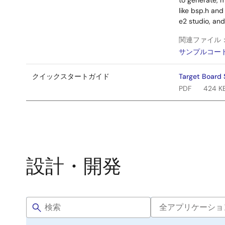
to generate, m
like bsp.h and
e2 studio, and
関連ファイル
サンプルコー
クイックスタートガイド
Target Bo
PDF
424 K
設計・開発
フ
ィ
サ
ル