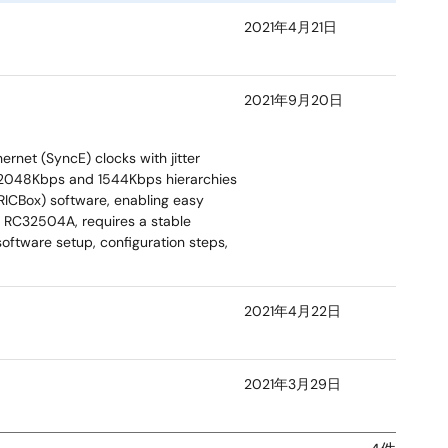
2021年4月21日
2021年9月20日
rnet (SyncE) clocks with jitter
r 2048Kbps and 1544Kbps hierarchies
RICBox) software, enabling easy
, RC32504A, requires a stable
software setup, configuration steps,
2021年4月22日
2021年3月29日