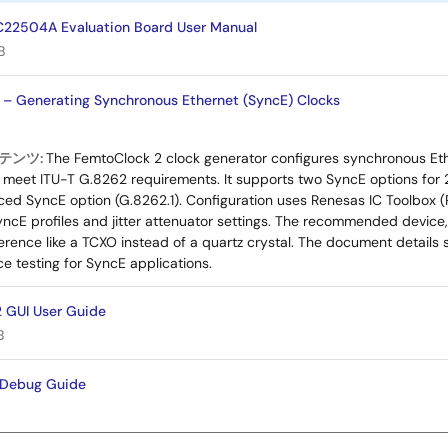
2504A Evaluation Board User Manual
B
– Generating Synchronous Ethernet (SyncE) Clocks
テンツ:
The FemtoClock 2 clock generator configures synchronous Ethe
o meet ITU-T G.8262 requirements. It supports two SyncE options fo
ed SyncE option (G.8262.1). Configuration uses Renesas IC Toolbox (
SyncE profiles and jitter attenuator settings. The recommended device
rence like a TCXO instead of a quartz crystal. The document details 
e testing for SyncE applications.
 GUI User Guide
B
 Debug Guide