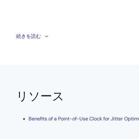
続きを読む
Demonstration of Renesas’ Lab on the Cloud virtual e
リソース
Benefits of a Point-of-Use Clock for Jitter Optim