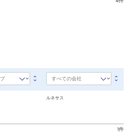
4件
会
社
名
e
ルネサス
1件