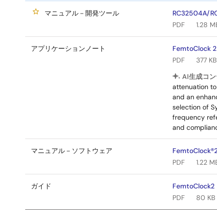
マニュアル－開発ツール
RC32504A/RC2
PDF
1.28 M
アプリケーションノート
FemtoClock 2 
PDF
377 KB
AI生成コン
attenuation t
and an enhanc
selection of 
frequency refe
and complianc
マニュアル－ソフトウェア
FemtoClock®2
PDF
1.22 M
ガイド
FemtoClock2
PDF
80 KB