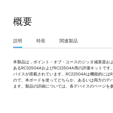
概要
概
説明
特長
関連製品
要
本製品は，ポイント・オブ・ユースのジッタ減衰器お
説
あるRC32504AおよびRC22504A用の評価キットです。
バイスが搭載されています。RC22504Aは機能的にはR
明
ので、本ボードを使ってどちらか、あるいは両方のデ
ます。製品の詳細については、各デバイスのページを