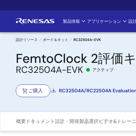
メ
イ
ン
製品情報
アプリケーション
設
Main
コ
ン
navigation
テ
設計リソース
ボード＆キット
RC32504A-EVK
ン
パ
FemtoClock 2評
ツ
に
ン
RC32504A-EVK
移
アクティブ
く
動
ず
ご購入
RC32504A/RC22504A Evaluation
概要
ドキュメント
設計・開発
製品選択
ビデオ&トレー