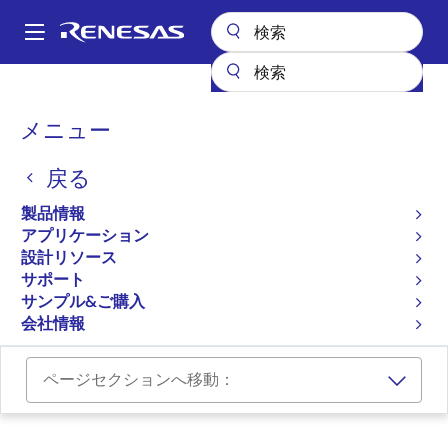
メ
イ
A
ン
Main
コ
設計リソース
ボード＆キット
R8C/27-Starter-Kit
navigation
ン
パ
メニュー
テ
Renesas Starter Kit for
ン
ン
R8C/27（保守製品）
戻る
ツ
く
に
ず
R8C/27-Starter-Kit
製品情報
廃止品
移
アプリケーション
動
設計リソース
Renesas Starter Kit for R8C/27 ユーザーズマニュ
サポート
サンプル&ご購入
アル
会社情報
ページセクションへ移動：