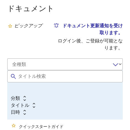
- 統合開発環境：High-performance Embedded
ドキュメント
Workshop
- Cコンパイラ：M3T-NC30WA 無償評価版
- デバッガ：E8a エミュレータデバッガ
ピックアップ
ドキュメント更新通知を受け
- フラッシュメモリプログラマ：Flash Development
取ります。
Toolkit 無償評価版
ログイン後、ご登録が可能とな
ります。
Notes
無償評価版は、試用期限、機能、性能およびサービスにおいて
製品版と異なる場合があります。 また、技術サポートはありま
せん。
詳細はこちら（評価版ソフトウェアツール）>>
分類
タイトル
日時
クイックスタートガイド