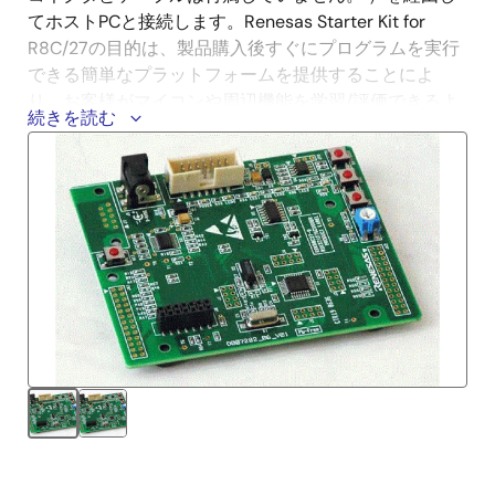
てホストPCと接続します。Renesas Starter Kit for
R8C/27の目的は、製品購入後すぐにプログラムを実行
できる簡単なプラットフォームを提供することによ
り、お客様がマイコンや周辺機能を学習/評価できるよ
続きを読む
うにすることです。
製品構成
CPUボード
LCDディスプレイモジュール（ 着脱可）
ポテンショメータ用調整シャフト（ 着脱可）
E8a エミュレータ
接続ケーブル（USBケーブル、ユーザインタフェー
スケーブル）
クイックスタートガイド
CD-ROM
- ドキュメント：ユーザーズマニュアル等