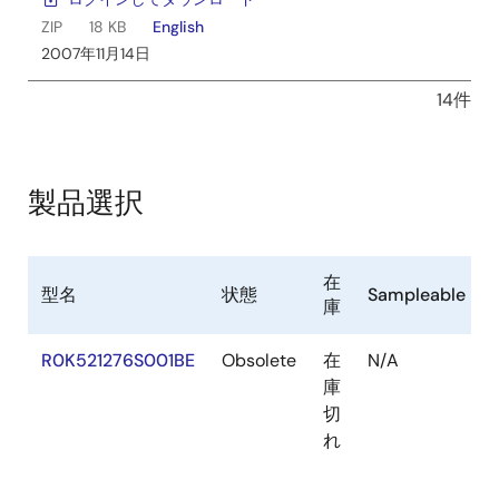
ZIP
18 KB
English
2007年11月14日
14件
製品選択
在
型名
状態
Sampleable
庫
R0K521276S001BE
Obsolete
在
N/A
庫
切
れ