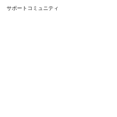
サポートコミュニティ
ルネサスエンジニアリングコミュニティの技術スタッ
フから迅速なオンライン技術サポートを受けることが
できます。
サポート
ナレッジベース
ナレッジベースを参照して、役立つ記事、FAQ、その他
の役立つリソースを入手してください。
記事を参照する
サポートチケット