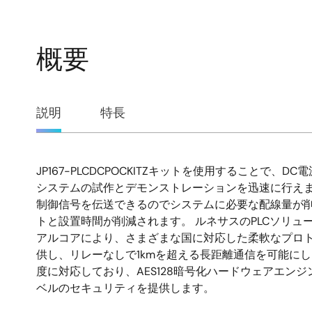
概要
概
説明
特長
要
JP167-PLCDCPOCKITZキットを使用することで、D
説
システムの試作とデモンストレーションを迅速に行えます
制御信号を伝送できるのでシステムに必要な配線量が
明
トと設置時間が削減されます。 ルネサスのPLCソリュー
アルコアにより、さまざまな国に対応した柔軟なプロ
供し、リレーなしで1kmを超える長距離通信を可能にしま
度に対応しており、AES128暗号化ハードウェアエン
ベルのセキュリティを提供します。