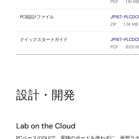
PDF
1.16 M
PCB設計ファイル
JP167-PLCDCP
ZIP
1.74 MB
クイックスタートガイド
JP167-PLCDCP
PDF
659 K
設計・開発
Lab
Lab on the Cloud
on
PCベースのGUIで、実物のボードを使わずに、仮想