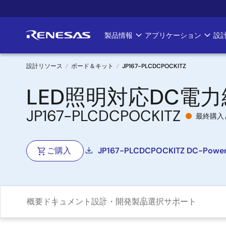
メ
イ
ン
製品情報
アプリケーション
設
Main
コ
ン
navigation
テ
設計リソース
ボード＆キット
JP167-PLCDCPOCKITZ
ン
パ
LED照明対応DC電力
ツ
に
ン
JP167-PLCDCPOCKITZ
移
最終購入
く
動
ず
ご購入
JP167-PLCDCPOCKITZ DC-Power L
概要
ドキュメント
設計・開発
製品選択
サポート