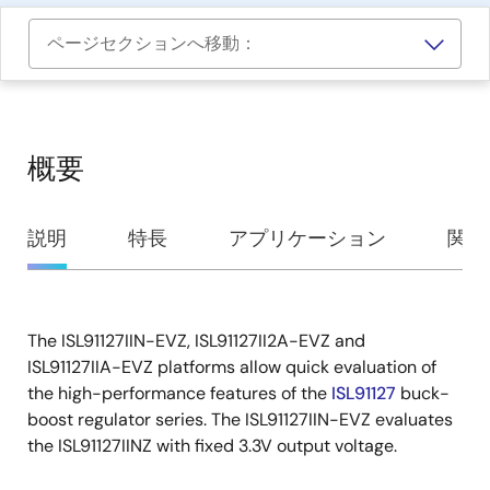
ページセクションへ移動：
概要
概
説明
特長
アプリケーション
関連
要
The ISL91127IIN-EVZ, ISL91127II2A-EVZ and
説
ISL91127IIA-EVZ platforms allow quick evaluation of
明
the high-performance features of the
ISL91127
buck-
boost regulator series. The ISL91127IIN-EVZ evaluates
the ISL91127IINZ with fixed 3.3V output voltage.