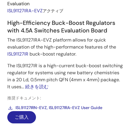
Evaluation
ISL91127IRA-EVZ
アクティブ
High-Efficiency Buck-Boost Regulators
with 4.5A Switches Evaluation Board
The ISL91127IRA-EVZ platform allows for quick
evaluation of the high-performance features of the
ISL91127IR
buck-boost regulator.
The ISL91127IR is a high-current buck-boost switching
regulator for systems using new battery chemistries
in a 20 Ld, 0.5mm pitch QFN (4mm x 4mm) package.
It uses...
続きを読む
推奨ドキュメント:
ISL91127IRN-EVZ, ISL91127IRA-EVZ User Guide
ご購入