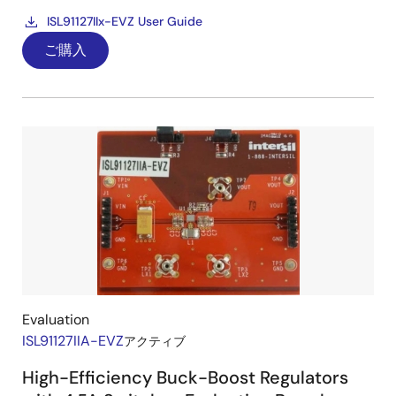
ISL91127IIx-EVZ User Guide
ご購入
Evaluation
ISL91127IIA-EVZ
アクティブ
High-Efficiency Buck-Boost Regulators