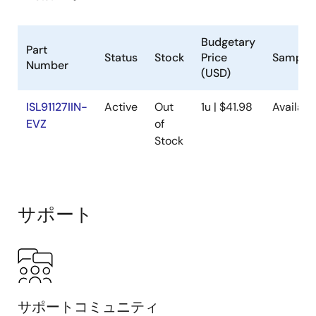
Budgetary
Part
Status
Stock
Price
Samplea
Number
(USD)
ISL91127IIN-
Active
Out
1u | $41.98
Availabl
EVZ
of
Stock
サポート
サポートコミュニティ