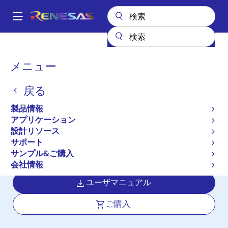
メ
イ
A
ン
Main
コ
設計リソース
ボード＆キット
ISL91127IIN-EVZ
navigation
ン
パ
メニュー
テ
High-Efficiency Buck-
ン
ン
Boost Regulators with
戻る
ツ
く
に
4.5A Switches Evaluation
ず
製品情報
移
アプリケーション
Board
動
設計リソース
サポート
ISL91127IIN-EVZ
アクティブ
サンプル&ご購入
会社情報
ユーザマニュアル
ご購入