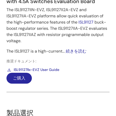
with 4.5A Switches Evaluation Board
The ISL91127IIN-EVZ, ISL91127II2A-EVZ and
ISL91127IIA-EVZ platforms allow quick evaluation of
the high-performance features of the
ISL91127
buck-
boost regulator series. The ISL91127IIA-EVZ evaluates
the ISL91127IIAZ with resistor programmable output
voltage.
The ISL91127 is a high-current...
続きを読む
推奨ドキュメント:
ISL91127IIx-EVZ User Guide
ご購入
製品選択