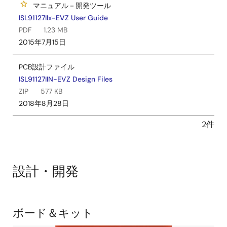
マニュアル－開発ツール
ISL91127IIx-EVZ User Guide
PDF
1.23 MB
2015年7月15日
PCB設計ファイル
ISL91127IIN-EVZ Design Files
ZIP
577 KB
2018年8月28日
2件
設計・開発
関
ボード＆キット
連