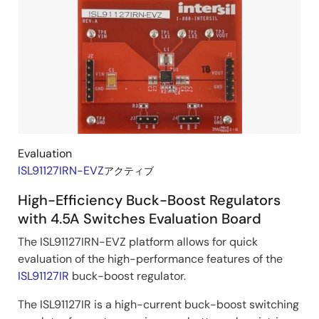
ボ
ー
ド
＆
キ
ッ
ト
Evaluation
ISL91127IRN-EVZ
アクティブ
High-Efficiency Buck-Boost Regulators
with 4.5A Switches Evaluation Board
The ISL91127IRN-EVZ platform allows for quick
evaluation of the high-performance features of the
ISL91127IR
buck-boost regulator.
The ISL91127IR is a high-current buck-boost switching