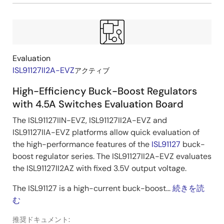
Evaluation
ISL91127II2A-EVZ
アクティブ
High-Efficiency Buck-Boost Regulators
with 4.5A Switches Evaluation Board
The ISL91127IIN-EVZ, ISL91127II2A-EVZ and
ISL91127IIA-EVZ platforms allow quick evaluation of
the high-performance features of the
ISL91127
buck-
boost regulator series. The ISL91127II2A-EVZ evaluates
the ISL91127II2AZ with fixed 3.5V output voltage.
The ISL91127 is a high-current buck-boost...
続きを読
む
推奨ドキュメント: