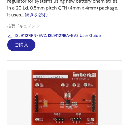
regulator for systems using new battery chemistries
in a 20 Ld, 0.5mm pitch QFN (4mm x 4mm) package.
It uses...
続きを読む
推奨ドキュメント:
ISL91127IRN-EVZ, ISL91127IRA-EVZ User Guide
ご購入