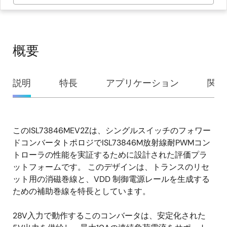
概要
概
説明
特長
アプリケーション
関連
要
このISL73846MEV2Zは、シングルスイッチのフォワー
説
ドコンバータトポロジでISL73846M放射線耐PWMコン
明
トローラの性能を実証するために設計された評価プラ
ットフォームです。 このデザインは、トランスのリセ
ット用の消磁巻線と、VDD 制御電源レールを生成する
ための補助巻線を特長としています。
28V入力で動作するこのコンバータは、安定化された