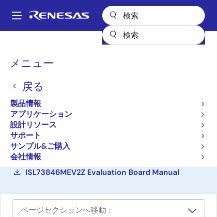
メ
イ
A
ン
Main
コ
設計リソース
ボード＆キット
ISL73846MEV2Z
navigation
ン
パ
メニュー
テ
耐放射線 28V から 5V、
ン
ン
50W 出力フォワードコン
戻る
ツ
く
に
バータ評価ボード
ず
製品情報
移
アプリケーション
ISL73846MEV2Z
動
アクティブ
設計リソース
サポート
サンプル&ご購入
ご購入
会社情報
ISL73846MEV2Z Evaluation Board Manual
ページセクションへ移動：