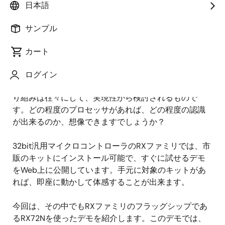
日本語
公開日:2021年10月25日
サンプル
感染症対策の要求が高まっている今、音声による機器
のコントロールはその選択肢の１つとして注目されて
カート
います。世間ではスマートスピーカなどの音声認識が
メジャーですが、昨今では組込機器への応用を考える
ログイン
メーカもでてきました。しかし、こういった新しい取
り組みは往々にして、実現性から検討されるもので
す。どの程度のプロセッサがあれば、どの程度の認識
が出来るのか、想像できますでしょうか？
32bit汎用マイクロコントローラのRXファミリでは、市
販のキットにインストール可能で、すぐに試せるデモ
をWeb上に公開しています。手元に対象のキットがあ
れば、即座に動かして体感することが出来ます。
今回は、その中でもRXファミリのフラッグシップであ
るRX72Nを使ったデモを紹介します。このデモでは、