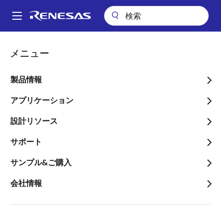
メ
イ
A
ン
Main
コ
会社案内
プレスセンター
ブログ
navigation
メニュー
ン
市販のキットですぐに試せる、組込向け音声コマンドの導入
パ
テ
ン
市販のキットですぐに試せ
ン
製品情報
ツ
く
る、組込向け音声コマンド
に
アプリケーション
ず
の導入
移
設計リソース
動
サポート
サンプル&ご購入
画
Naoyuki Tsubaki
会社情報
像
IoT Product Marketing