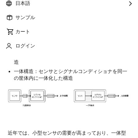
日本語
センサ機器の構造を大別すると、下記2つの構造に分類
サンプル
することができます。センサ機器の開発おいて、どち
らの構造を採用するかは、度々課題になることがあり
カート
ます。
ログイン
分離構造：センサとシグナルコンディショナは別々
の筐体内にあり、互いにワイヤハーネスで繋いだ構
造
一体構造：センサとシグナルコンディショナを同一
の筐体内に一体化した構造
画
像
近年では、小型センサの需要が高まっており、一体型