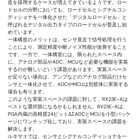
造を採用するケースが増えてきているようです。ロー
ドセルの分野においても、ロードセルとシグナルコン
ディショナを一体化させた「デジタルロードセル」と
呼ばれるデジタル出力タイプのロードセルが普及し始
めています。
一体構造のメリットは、センサ直近で信号処理を行う
ことにより、測定精度や耐ノイズ性能が改善すること
です。一方で、一体構造には、限られたスペース内
に、アナログ部品やADC、MCUなど必要な機能を実装
するのが難しいという課題があります。実装スペース
が足りない場合は、アンプなどのアナログ部品だけセ
ンサと一体化させて、ADCやMCUは別筐体に実装する
場合も有ります。
このような実装スペースの課題に対して、RX23E-Aは
ベストな選択肢になるかもしれません。RX23E-Aは、
PGA内蔵の高精度24ビットΔΣADCとMCUを小型パッケ
ージにワンチップ化しており、実装スペースの課題を
解決します。
ルネサスでは、センサとシグナルコンディショナを一