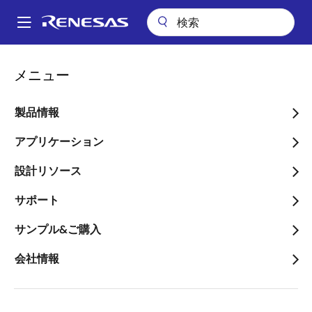
メ
イ
A
ン
Main
コ
会社案内
プレスセンター
ブログ
navigation
メニュー
ン
RX23E-Aでデジタルロードセル小型基板を実現
パ
テ
ン
RX23E-Aでデジタルロード
ン
製品情報
ツ
く
セル小型基板を実現
に
アプリケーション
ず
移
設計リソース
動
サポート
画
サンプル&ご購入
Akihiro Ooshima
像
技師
会社情報
公開日:2021年6月24日