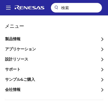
メ
イ
A
ン
Main
コ
会社案内
プレスセンター
ブログ
navigation
メニュー
ン
超低消費電力 ディスクリートタイムΔΣADC VLSIシンポジウム2023
パ
で発表！
テ
ン
ン
製品情報
超低消費電力 ディスクリー
ツ
く
トタイムΔΣADC VLSIシ
に
アプリケーション
ず
移
ンポジウム2023で発表！
設計リソース
動
サポート
サンプル&ご購入
会社情報
画
Dr. Sugako Otani
像
Processor Architect