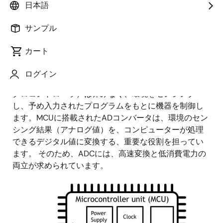
日本語
公開日:2023年7月18日
サンプル
こんにちは。今日のテーマは、「超低消費電力 ディス
カート
クリートタイムΔΣADC VLSIシンポジウム2023で発
表！」です。私たちの身の回りの組み込みシステム
ログイン
は、インテリジェット化が進んでいます。MCU（マイ
クロコントローラ）は休みなく、環境をセンシング
し、予め入力されたプログラムをもとに機器を制御し
ます。MCUに搭載されたADコンバータは、環境のセン
シング結果（アナログ値）を、コンピューターが処理
できるデジタル値に変換する、重要な役割を担ってい
ます。 そのため、ADCには、高速変換と低消費電力の
両立が求められています。
画
像