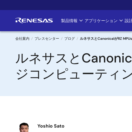
メ
イ
ン
製品情報
アプリケーション
設
Main
コ
ン
navigation
テ
会社案内
プレスセンター
ブログ
ルネサスとCanonicalがR
ン
パ
ルネサスとCanoni
ツ
に
ン
移
ジコンピューティ
く
動
ず
画
Yoshio Sato
像