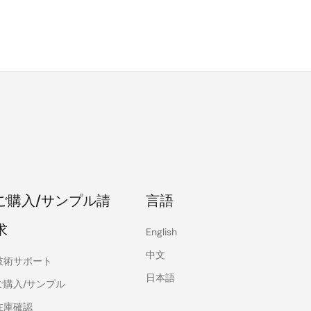
ご購入/サンプル請
言語
求
English
中文
技術サポート
日本語
ご購入/サンプル
在庫確認