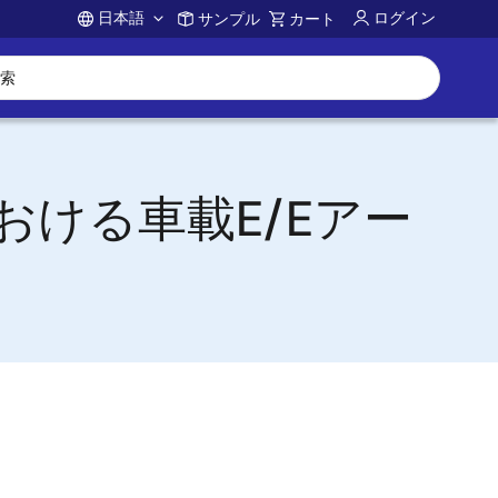
日本語
ログイン
サンプル
カート
Account
代における車載E/Eアー