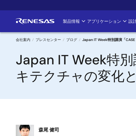
メ
イ
ン
製品情報
アプリケーション
設
Main
コ
ン
navigation
テ
会社案内
プレスセンター
ブログ
Japan IT Week特別講演
ン
パ
Japan IT Wee
ツ
に
ン
移
キテクチャの変化
く
動
ず
画
森尾 健司
像