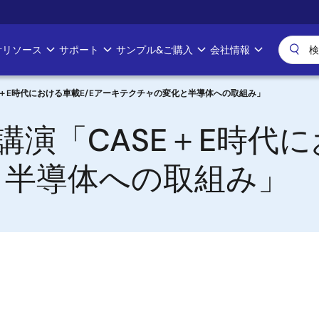
計リソース
サポート
サンプル&ご購入
会社情報
「CASE＋E時代における車載E/Eアーキテクチャの変化と半導体への取組み」
k特別講演「CASE＋E時
と半導体への取組み」