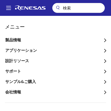
メ
イ
A
ン
Main
コ
会社案内
会社案内
Renesas Leadership Team
片岡 健
navigation
メニュー
ン
パ
片岡 健
テ
ン
ン
製品情報
ツ
く
に
アプリケーション
ず
移
設計リソース
動
サポート
サンプル&ご購入
会社情報