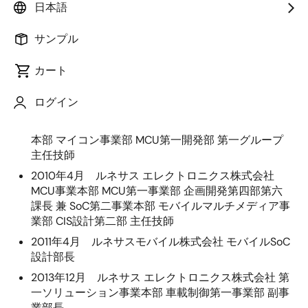
日本語
執行役員 兼 オペレーションヘッド
サンプル
カート
1993年4月 株式会社日立製作所 入社
ログイン
2001年4月 同社 MCU設計部 主任技師
2003年4月 株式会社ルネサステクノロジ 第一事業
本部 マイコン事業部 MCU第一開発部 第一グループ
主任技師
2010年4月 ルネサス エレクトロニクス株式会社
MCU事業本部 MCU第一事業部 企画開発第四部第六
課長 兼 SoC第二事業本部 モバイルマルチメディア事
業部 CIS設計第二部 主任技師
2011年4月 ルネサスモバイル株式会社 モバイルSoC
設計部長
2013年12月 ルネサス エレクトロニクス株式会社 第
一ソリューション事業本部 車載制御第一事業部 副事
業部長