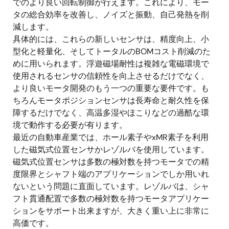
でのより良い回転制御が行えます。これにより、モー
タの総合効率を改善し、ノイズと振動、自己発熱を削
減します。
具体的には、これらの新しいセンサは、精度向上、小
型化と軽量化、そしてトータルのBOMコスト削減のた
めに用いられます。浮遊磁場耐性は複雑な電磁環境で
使用されるセンサの信頼性を向上させるだけでなく、
より良いモータ開発のもう一つの重要な要件です。も
ちろんモータポジションセンサは長寿命と耐久性を保
障するだけでなく、高温多湿やほこりなどの過酷な環
境で動作する必要が有ります。
最近の自動車産業では、ホール素子やxMR素子を利用
した磁気式位置センサかレゾルバを使用しています。
磁気式位置センサは多数の極対数を持つモータでの精
度限界とシャフト端のアプリケーションでしか用いれ
ないという問題に直面しています。レゾルバは、シャ
フト貫通配置で多数の極対数を持つモータアプリケー
ションをサポート出来ますが、大きく重い上に非常に
高価です。