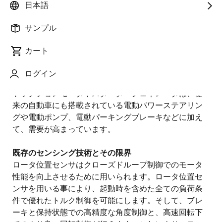
日本語
よりクリーンな未来に向けた自動車の大きな課題
CO2排出量削減要求は、世界の輸送機器メーカに内燃
サンプル
機関の効率向上はもちろんハイブリッド車や電気自動
車などの代替パワートレインへの移行により、燃費向
カート
上とより低い排出基準への適合を強く求めています。
これらの新しいパワートレインは、自動車産業におい
ログイン
て電気モータの需要をさらに増加させています。特に
トラクションモータやスタータ・ジェネレータは、従
来の自動車にも搭載されている電動パワーステアリン
グや電動ポンプ、電動パーキングブレーキなどに加え
て、需要が高まっています。
既存のセンシング技術とその限界
ロータ位置センサはクローズドループ制御でのモータ
性能を向上させるために用いられます。ロータ位置セ
ンサを用いる事により、起動時を含めた全ての負荷条
件で優れたトルク制御を可能にします。そして、ブレ
ーキと保持状態での高精度な角度制御と、高速回転下