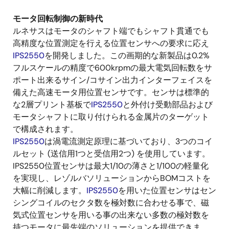
モータ回転制御の新時代
ルネサスはモータのシャフト端でもシャフト貫通でも
高精度な位置測定を行える位置センサへの要求に応え
IPS2550
を開発しました。この画期的な新製品は0.2%
フルスケールの精度で600krpmの最大電気回転数をサ
ポート出来るサイン/コサイン出力インターフェイスを
備えた高速モータ用位置センサです。センサは標準的
な2層プリント基板で
IPS2550
と外付け受動部品および
モータシャフトに取り付けられる金属片のターゲット
で構成されます。
IPS2550
は渦電流測定原理に基づいており、3つのコイ
ルセット (送信用1つと受信用2つ) を使用しています。
IPS2550位置センサは最大1/10の薄さと1/100の軽量化
を実現し、レゾルバソリューションからBOMコストを
大幅に削減します。
IPS2550
を用いた位置センサはセン
シングコイルのセクタ数を極対数に合わせる事で、磁
気式位置センサを用いる事の出来ない多数の極対数を
持つモータに最先端のソリューションを提供できま