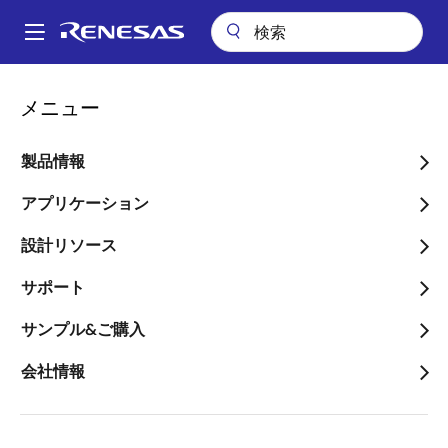
メ
イ
A
ン
Main
コ
会社案内
プレスセンター
ブログ
車載向け位置検出の新たな変革
navigation
メニュー
ン
パ
車載向け位置検出の新たな
テ
ン
ン
製品情報
変革
ツ
く
に
アプリケーション
ず
移
設計リソース
動
サポート
画
Ruggero Leoncavallo
サンプル&ご購入
像
Staff Product Marketing Manager
会社情報
公開日:2021年5月15日