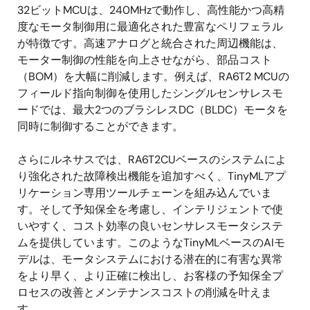
32ビットMCUは、240MHzで動作し、高性能かつ高精
度なモータ制御用に最適化された豊富なペリフェラル
が特徴です。高速アナログと統合された周辺機能は、
モーター制御の性能を向上させながら、部品コスト
（BOM）を大幅に削減します。例えば、RA6T2 MCUの
フィールド指向制御を使用したシングルセンサレスモ
ードでは、最大2つのブラシレスDC（BLDC）モータを
同時に制御することができます。
さらにルネサスでは、RA6T2CUベースのシステムによ
り強化された故障検出機能を追加すべく、TinyMLアプ
リケーション専用ツールチェーンを組み込んでいま
す。そして予知保全を考慮し、インテリジェントで使
いやすく、コスト効率の良いセンサレスモータシステ
ムを提供しています。このようなTinyMLベースのAIモ
デルは、モータシステムにおける潜在的に有害な異常
をより早く、より正確に検出し、お客様の予知保全プ
ロセスの改善とメンテナンスコストの削減を叶えま
す。