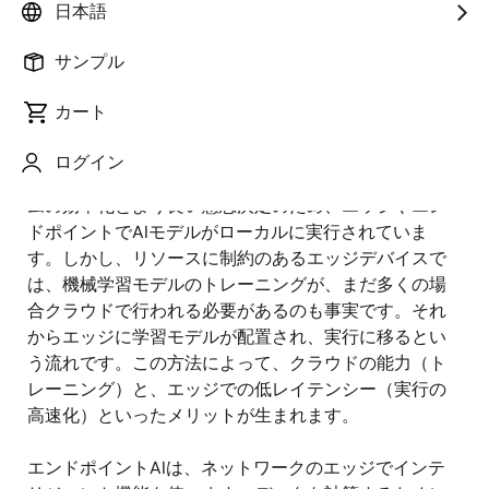
日本語
モノのインターネット（IoT）は、私たちが暮らす日常
生活だけでなく、社会の構造全体をも変革する運命に
サンプル
あります。スマートホームから未来の工場において、
接続デバイスの数が急速に増え続けています。人工知
カート
能（AI）とモノのインターネット（IoT）の結合によっ
て、人間と機械間の相互作用が改善され、データ管理
ログイン
と分析が強化されてきました。そして現在ではシステ
ムの効率化とより良い意思決定のため、エッジやエン
ドポイントでAIモデルがローカルに実行されていま
す。しかし、リソースに制約のあるエッジデバイスで
は、機械学習モデルのトレーニングが、まだ多くの場
合クラウドで行われる必要があるのも事実です。それ
からエッジに学習モデルが配置され、実行に移るとい
う流れです。この方法によって、クラウドの能力（ト
レーニング）と、エッジでの低レイテンシー（実行の
高速化）といったメリットが生まれます。
エンドポイントAIは、ネットワークのエッジでインテ