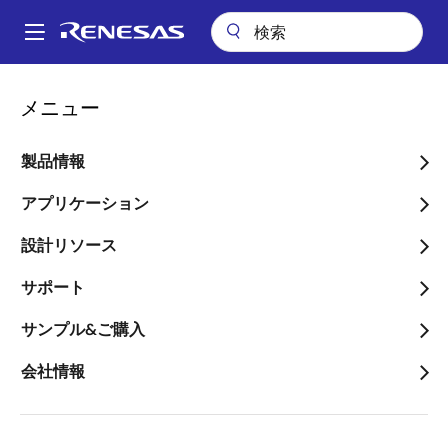
メ
イ
A
ン
Main
コ
会社案内
プレスセンター
ブログ
エンドポイントAI活用に向けて
navigation
メニュー
ン
パ
エンドポイントAI活用に向
テ
ン
ン
製品情報
けて
ツ
く
に
アプリケーション
ず
移
設計リソース
動
サポート
画
Suad Jusuf
サンプル&ご購入
像
Senior Manager
会社情報
公開日:2022年9月5日