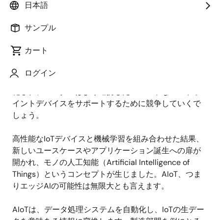
日本語
モノのインターネット（IoT）は、デジタルとフィジカ
ルの世界をひとつに融合させることで、世界の構造を
サンプル
よりスマートでスムーズなものへと変えています。こ
こ数年間、IoTは幅広いアプリケーションで飛躍的な成
カート
長を遂げてきました。
マッキンゼーの調査
によると、
IoTは2025年までに4～11兆米ドルの経済効果をもたら
ログイン
すとされています。エッジはさらにインテリジェント
化され、ベンダーはより連携したスマートなエンドポ
イントデバイスをサポートするために競争していくで
しょう。
高性能なIoTデバイスと機械学習を組み合わせた結果、
新しいユースケースやアプリケーション誕生への扉が
開かれ、モノの人工知能（Artificial Intelligence of
Things）というコンセプトが生じました。AIoT、つま
りエッジAIの可能性は無限大とも言えます。
AIoTは、データ処理システムを自動化し、IoTの生デー