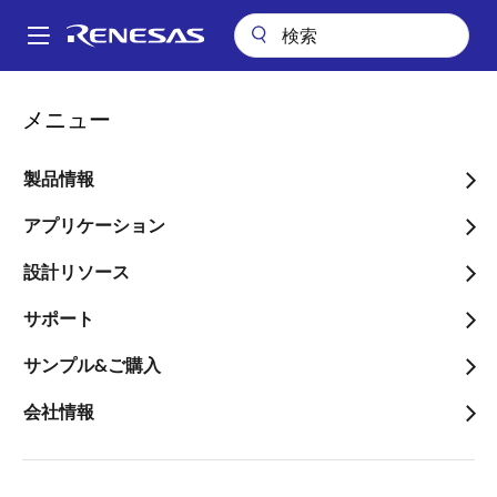
メ
イ
A
ン
Main
コ
会社案内
プレスセンター
ブログ
navigation
メニュー
ン
エンドポイントにおけるAIセキュリティ
パ
テ
ン
エンドポイントにおけるAI
ン
製品情報
ツ
く
セキュリティ
に
アプリケーション
ず
移
設計リソース
動
サポート
画
サンプル&ご購入
Kaushal Vora
像
Senior Director
会社情報
公開日:2022年8月8日