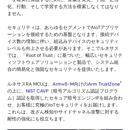
化、行動、そして学習する方法を模索しなくてはなり
ません。
セキュリティは、あらゆるセグメントでAIoTアプリケ
ーションを接続するための基盤となります。接続デバ
イス数の増加に伴い、組込みデバイスのセキュリティ
レベルも向上させる必要があります。そこでルネサス
では、「Root of Trust」に基づいた、幅広いセキュリテ
ィソフトウェアソリューションと製品で、システム統
合の簡易化と強固なセキュリティを提供いたします。
®
ルネサスRA MCUは、
Armv8-M
向けの
Arm TrustZone
の上に、
NIST CAVP
［暗号アルゴリズム認証プログラ
ム］認証を取得したセキュア暗号エンジンIPを組み合わ
せ、お客様に究極のIoTセキュリティをお届けします。
これらは、改ざん検知やサイドチャネル攻撃に対する
耐性の強化にも役立ちます。