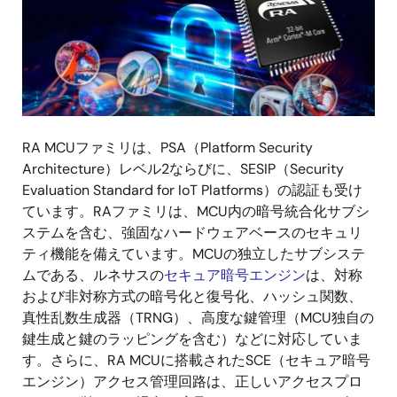
画
像
RA MCUファミリは、PSA（Platform Security
Architecture）レベル2ならびに、SESIP（Security
Evaluation Standard for IoT Platforms）の認証も受け
ています。RAファミリは、MCU内の暗号統合化サブシ
ステムを含む、強固なハードウェアベースのセキュリ
ティ機能を備えています。MCUの独立したサブシステ
ムである、ルネサスの
セキュア暗号エンジン
は、対称
および非対称方式の暗号化と復号化、ハッシュ関数、
真性乱数生成器（TRNG）、高度な鍵管理（MCU独自の
鍵生成と鍵のラッピングを含む）などに対応していま
す。さらに、RA MCUに搭載されたSCE（セキュア暗号
エンジン）アクセス管理回路は、正しいアクセスプロ