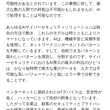
可能性があるとされています。この事態に対して、膨
大な数の人間での対処は不可能かもしれませんが、AI
で処理することは可能なのです。
あらゆるAIサイバーセキュリティソリューションは独
自の方法で動き、これらのモデルは時とともによりス
マートになっていきます。AIは、機械学習と深層学習
を使用して、ネットワークコンポーネントのパターン
を判断していきます。そして、信頼できるパターンと
疑わしいパターンを識別し、分類するのです。サイバ
ーセキュリティにおけるAI導入の最大の利点のひとつ
は、かなり短時間で膨大な量のデータを、人力では不
可能な高いパフォーマンスと低いエラー率で分析でき
ることです。
インターネットに接続されたIoTデバイスは、安全性が
低く、ハッカーにとって恰好の餌食となっています。
したがって企業は、顧客のセキュリティとプライバシ
ーを確実に保護するために、脅威を発見、予測、正当