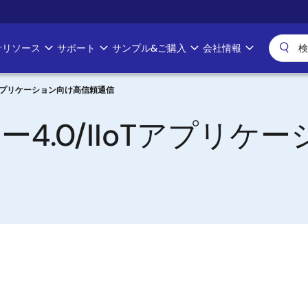
計リソース
サポート
サンプル&ご購入
会社情報
IoTアプリケーション向け高信頼通信
リー4.0/IIoTアプリ