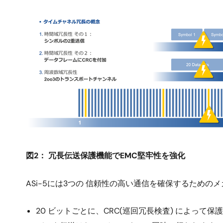
画
像
図2： 冗長伝送保護機能でEMC堅牢性を強化
ASi-5には3つの 信頼性の高い通信を確保するための
20 ビットごとに、CRC(巡回冗長検査) によっ