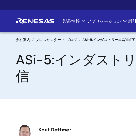
メ
イ
ン
製品情報
アプリケーション
設
Main
コ
ン
navigation
テ
会社案内
プレスセンター
ブログ
ASi-5:インダストリー4.0/I
ン
パ
ASi-5:インダスト
ツ
に
ン
移
信
く
動
ず
画
Knut Dettmer
像