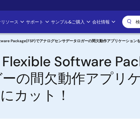
計リソース
サポート
サンプル&ご購入
会社情報
le Software Package(FSP)でアナログセンサデータロガーの間欠動作アプリケ
exible Software P
ガーの間欠動作アプリ
幅にカット！