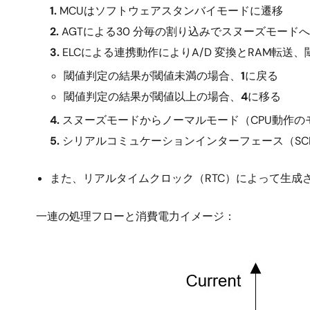
1.
MCUはソフトウェアスタンバイモードに遷移
2.
AGTによる30 分毎の割り込みでスヌーズモード
3.
ELCによる連携動作によりA/D 変換とRAM転送
閾値判定の結果が閾値未満の場合、
1
に戻る
閾値判定の結果が閾値以上の場合、
4
に移る
4.
スヌーズモードからノーマルモード（CPU動作の
5.
シリアルコミュケーションインターフェース（SCI
また、リアルタイムクロック（RTC）によって生成さ
一連の処理フローと消費電力イメージ：
画
像