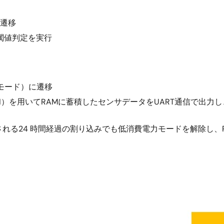
へ遷移
、閾値判定を実行
モード）に遷移
）を用いてRAMに蓄積したセンサデータをUART通信で出力し
れる24 時間経過の割り込みでも低消費電力モードを解除し、R