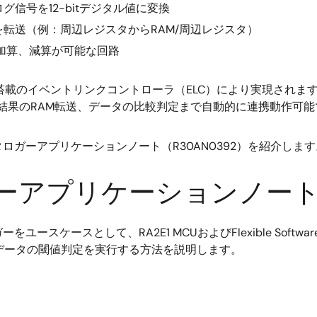
ログ信号を12-bitデジタル値に変換
を転送（例：周辺レジスタからRAM/周辺レジスタ）
、加算、減算が可能な回路
搭載のイベントリンクコントローラ（ELC）により実現されます
換結果のRAM転送、データの比較判定まで自動的に連携動作可能
ガーアプリケーションノート（R30AN0392）を紹介します
ーアプリケーションノー
ケースとして、RA2E1 MCUおよびFlexible Softwar
データの閾値判定を実行する方法を説明します。