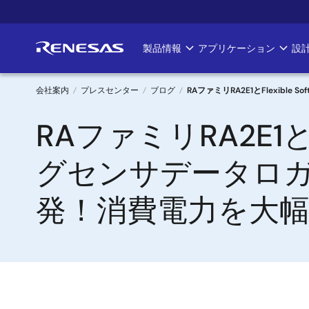
メ
イ
ン
製品情報
アプリケーション
設
Main
コ
ン
navigation
テ
会社案内
プレスセンター
ブログ
RAファミリRA2E1とFlexib
ン
パ
RAファミリRA2E1とFl
ツ
に
ン
移
グセンサデータロ
く
動
発！消費電力を大
ず