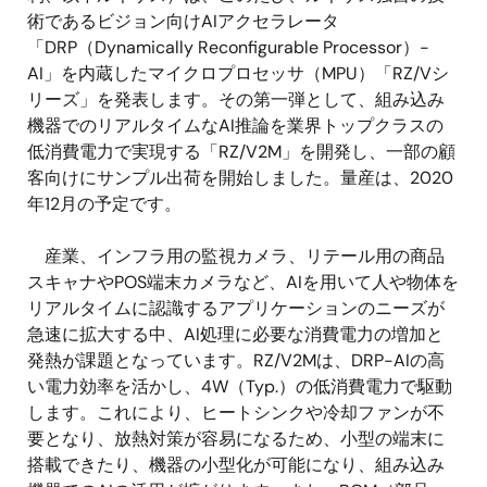
術であるビジョン向けAIアクセラレータ
「DRP（Dynamically Reconfigurable Processor）-
AI」を内蔵したマイクロプロセッサ（MPU）「RZ/Vシ
リーズ」を発表します。その第一弾として、組み込み
機器でのリアルタイムなAI推論を業界トップクラスの
低消費電力で実現する「RZ/V2M」を開発し、一部の顧
客向けにサンプル出荷を開始しました。量産は、2020
年12月の予定です。
産業、インフラ用の監視カメラ、リテール用の商品
スキャナやPOS端末カメラなど、AIを用いて人や物体を
リアルタイムに認識するアプリケーションのニーズが
急速に拡大する中、AI処理に必要な消費電力の増加と
発熱が課題となっています。RZ/V2Mは、DRP-AIの高
い電力効率を活かし、4W（Typ.）の低消費電力で駆動
します。これにより、ヒートシンクや冷却ファンが不
要となり、放熱対策が容易になるため、小型の端末に
搭載できたり、機器の小型化が可能になり、組み込み