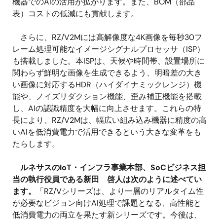
機器でのAIの活用が拡がります。また、BOM（部品
表）コストの低減にも貢献します。
さらに、RZ/V2Mには高解像度な4K画像を毎秒30フ
レーム処理可能なイメージシグナルプロセッサ（ISP）
も搭載しました。本ISPは、天候や時間帯、設置場所に
関わらず鮮明な画像を生成できるよう、明暗差の大き
い画像に対応するHDR（ハイダイナミックレンジ）機
能や、ノイズリダクション機能、歪み補正機能を搭載
し、AIの認識精度を大幅に向上させます。これらの特
長により、RZ/V2Mは、幅広い組み込み機器に精度の高
いAIを低消費電力で活用できるという大きな変革をも
たらします。
ルネサスのIoT・インフラ事業本部、SoCビジネス担
当の執行役員である新田 啓人は次のように述べてい
ます。
「RZ/Vシリーズは、より一層のリアルタイム性
が必要なビジョン向けAI処理で課題となる、高性能と
低消費電力の両立を果たす新シリーズです。今後は、