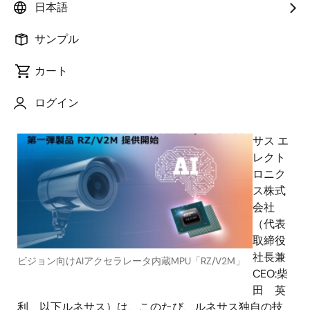
日本語
「RZ/V2M」の提供を開始～
サンプル
カート
2020年6月9日
ログイン
ルネ
サス エ
レクト
ロニク
ス株式
会社
（代表
取締役
社長兼
ビジョン向けAIアクセラレータ内蔵MPU「RZ/V2M」
CEO:柴
田 英
利、以下ルネサス）は、このたび、ルネサス独自の技