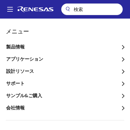
メ
イ
A
ン
Main
コ
会社案内
navigation
メニュー
ン
組み込み機器のリアルタイムなAI処理と低消費電力を両立する、ビジ
パ
ョン向けAIアクセラレータ内蔵マイクロプロセッサ「RZ/Vシリーズ」を発
テ
表
ン
ン
製品情報
ツ
く
組み込み機器のリアルタイ
に
アプリケーション
ず
ムなAI処理と低消費電力を
移
設計リソース
動
両立する、ビジョン向けAI
サポート
アクセラレータ内蔵マイク
ロプロセッサ「RZ/Vシリ
サンプル&ご購入
ーズ」を発表
会社情報
～第一弾として、産業、インフラ、リ
テール用の監視・認識カメラに向け