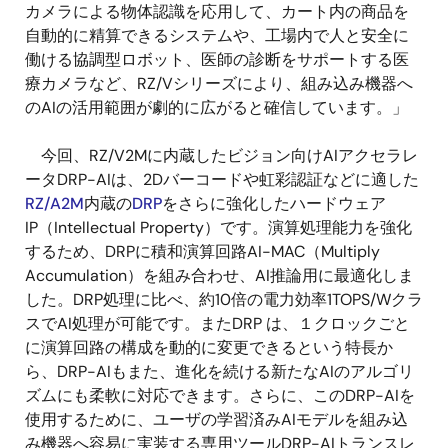
カメラによる物体認識を応用して、カート内の商品を
自動的に精算できるシステムや、工場内で人と安全に
働ける協調型ロボット、医師の診断をサポートする医
療カメラなど、RZ/Vシリーズにより、組み込み機器へ
のAIの活用範囲が劇的に広がると確信しています。」
今回、RZ/V2Mに内蔵したビジョン向けAIアクセラレ
ータDRP-AIは、2Dバーコードや虹彩認証などに適した
RZ/A2M
内蔵の
DRP
をさらに強化したハードウェア
IP（Intellectual Property）です。演算処理能力を強化
するため、DRPに積和演算回路AI-MAC（Multiply
Accumulation）を組み合わせ、AI推論用に最適化しま
した。DRP処理に比べ、約10倍の電力効率1TOPS/Wクラ
スでAI処理が可能です。またDRP は、１クロックごと
に演算回路の構成を動的に変更できるという特長か
ら、DRP-AIもまた、進化を続ける新たなAIのアルゴリ
ズムにも柔軟に対応できます。さらに、このDRP-AIを
使用するために、ユーザの学習済みAIモデルを組み込
み機器へ容易に実装する専用ツールDRP-AIトランスレ