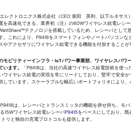
エレクトロニクス株式会社（CEO: 柴田 英利、以下ルネサ
電を高速化できる、業界初（注）の60Wワイヤレス給電レシーバ
WattShare™テクノロジを搭載しているため、レシーバと
す。これにより、P9418をスマートフォンやノートパソコン
スやアクセサリにワイヤレス給電できる機能を付加することが
モビリティーインフラ・IoTパワー事業部、ワイヤレスパワーグループのV
ています。
「P9418は、当社の高速ワイヤレス給電技術を使
いワイヤレス給電の実現を常にリードしており、堅牢で安全か
供しています。スケーラブルな幅広いポートフォリオにより、
したP9418は、レシーバとトランスミッタの機能を併せ持ち、
ある15Wワイヤレス給電レシーバ
P9415
をベースにしており、既存
メトリと独自の充電プロトコルも提供します。