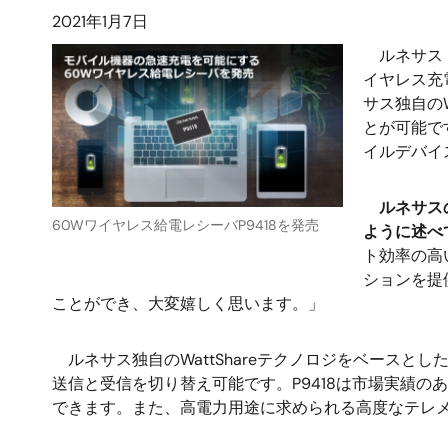
2021年1月7日
ルネサス 
イヤレス充
サス独自の
とが可能で
イルデバイ
ルネサスの
60Wワイヤレス給電レシーバP9418を発売
ように述べ
ト効率の高
ションを提
ことができ、大変嬉しく思います。」
ルネサス独自のWattShareテクノロジをベースと
送信と受信を切り替え可能です。P9418は市場実績の
できます。また、高電力用途に求められる高度なテレ