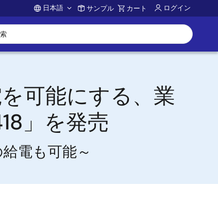
日本語
ログイン
サンプル
カート
Account
電を可能にする、業
18」を発売
の給電も可能～