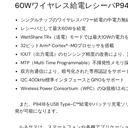
60Wワイヤレス給電レシーバP94
シングルチップのワイヤレスパワー給電の中電力無
レシーバとして最大60Wを給電
WattShare TRx（送電）モードでは最大10Wの電
32ビットArm® Cortex®-M0プロセッサを搭載
IOUT（出力電流）のセンシング精度の改善により
MTP（Multi Time Programmable）
双方向通信により、暗号化された専用認証をサポー
I2C 400kHz標準インタフェースとGPIOをサポート
Wireless Power Consortium（WPC）のQi規
また、P9418をUSB Type-C™給電やバッテ
発が可能になります。
ルネサスは、スマートフォンや各種アプリケーショ