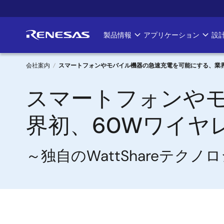
メ
イ
ン
製品情報
アプリケーション
設
Main
コ
ン
navigation
テ
会社案内
スマートフォンやモバイル機器の急速充電を可能にする、業界初
ン
パ
スマートフォンや
ツ
に
ン
移
界初、60Wワイヤレ
く
動
ず
～独自のWattShareテ