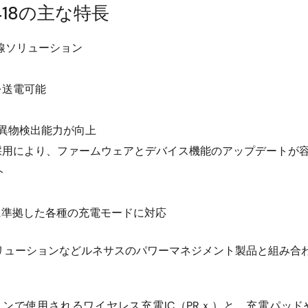
18の主な特長
線ソリューション
力を送電可能
、異物検出能力が向上
不揮発性メモリ採用により、ファームウェアとデバイス機能のアップデートが
ト
格1.2.4に準拠した各種の充電モードに対応
リ充電ソリューションなどルネサスのパワーマネジメント製品と組
ンで使用されるワイヤレス充電IC（PRｘ）と、充電パッ