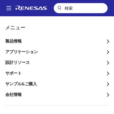
メ
イ
A
ン
Main
コ
会社案内
navigation
メニュー
ン
ルネサスは、トヨタ、デンソーと自動運転車の早期普及を強力に推進
パ
テ
ン
ルネサスは、トヨタ、デン
ン
製品情報
ツ
く
ソーと自動運転車の早期普
に
アプリケーション
ず
及を強力に推進
移
設計リソース
動
～トヨタが2020年に実用化を目指す自
サポート
動運転車に、ルネサスの「R-Car」SoC
と「RH850」マイコンが採用～
サンプル&ご購入
会社情報