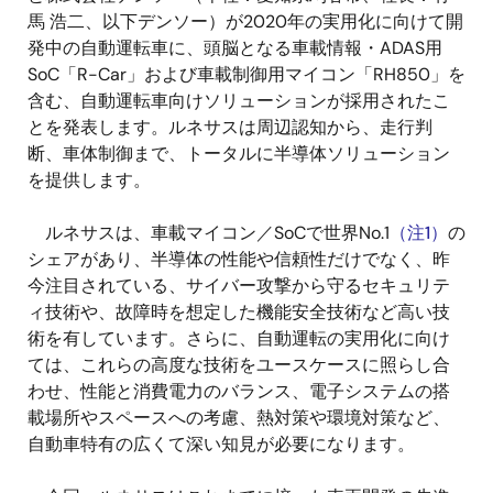
馬 浩二、以下デンソー）が2020年の実用化に向けて開
発中の自動運転車に、頭脳となる車載情報・ADAS用
SoC「R-Car」および車載制御用マイコン「RH850」を
含む、自動運転車向けソリューションが採用されたこ
とを発表します。ルネサスは周辺認知から、走行判
断、車体制御まで、トータルに半導体ソリューション
を提供します。
ルネサスは、車載マイコン／SoCで世界No.1
（注1）
の
シェアがあり、半導体の性能や信頼性だけでなく、昨
今注目されている、サイバー攻撃から守るセキュリテ
ィ技術や、故障時を想定した機能安全技術など高い技
術を有しています。さらに、自動運転の実用化に向け
ては、これらの高度な技術をユースケースに照らし合
わせ、性能と消費電力のバランス、電子システムの搭
載場所やスペースへの考慮、熱対策や環境対策など、
自動車特有の広くて深い知見が必要になります。