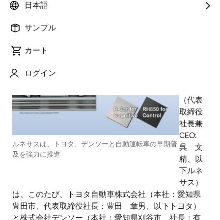
2017年10月31日
日本語
サンプル
ルネ
サス エ
カート
レクト
ロニク
ログイン
ス株式
会社
（代表
取締役
社長兼
CEO:
ルネサスは、トヨタ、デンソーと自動運転車の早期普
呉 文
及を強力に推進
精、以
下ルネ
サス）
は、このたび、トヨタ自動車株式会社（本社：愛知県
豊田市、代表取締役社長：豊田 章男、以下トヨタ）
と株式会社デンソー（本社：愛知県刈谷市、社長：有