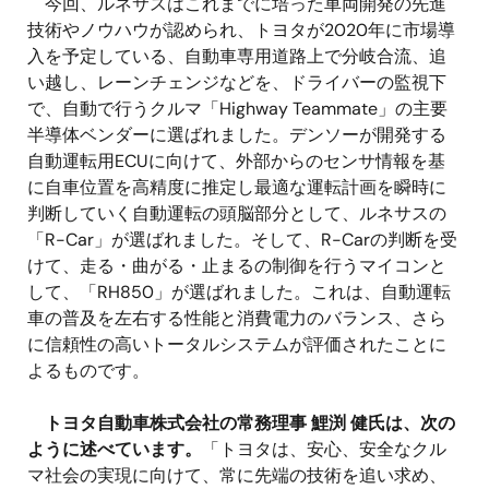
今回、ルネサスはこれまでに培った車両開発の先進
技術やノウハウが認められ、トヨタが2020年に市場導
入を予定している、自動車専用道路上で分岐合流、追
い越し、レーンチェンジなどを、ドライバーの監視下
で、自動で行うクルマ「Highway Teammate」の主要
半導体ベンダーに選ばれました。デンソーが開発する
自動運転用ECUに向けて、外部からのセンサ情報を基
に自車位置を高精度に推定し最適な運転計画を瞬時に
判断していく自動運転の頭脳部分として、ルネサスの
「R-Car」が選ばれました。そして、R-Carの判断を受
けて、走る・曲がる・止まるの制御を行うマイコンと
して、「RH850」が選ばれました。これは、自動運転
車の普及を左右する性能と消費電力のバランス、さら
に信頼性の高いトータルシステムが評価されたことに
よるものです。
トヨタ自動車株式会社の常務理事 鯉渕 健氏は、次の
ように述べています。
「トヨタは、安心、安全なクル
マ社会の実現に向けて、常に先端の技術を追い求め、