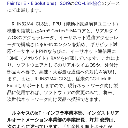
Fair for E × E Solutions） 2019
の
CC-Link協会
のブース
にて出展します。
R-IN32M4-CL3は、FPU（浮動小数点演算ユニット）
機能を搭載したArm® Cortex®-M4コアと、リアルタイ
ムOSのアクセラレータ、イーサネット通信アクセラレ
ータで構成されるR-INエンジンを始め、ギガビット対
応イーサネットPHYならびに、イーサネット通信用に
1.3MB（メガバイト）RAMを内蔵しています。これによ
り、ソフトウェアとしてのリアルタイムOSや、外付け
部品も不要で、高速・大容量な通信への対応を実現し
ます。また、R-IN32M4-CL3は、従来のCC-Link IE
Fieldもサポートしますので、現行ネットワーク向け製
品に使用すれば、ソフトウェアの変更のみで、将来、
次世代ネットワーク向け製品へ拡張できます。
ルネサスのIoT・インフラ事業本部、インダストリア
ルオートメーション事業部の事業部長、坪井 俊秀は、
次のように述べています。
「生産性を向上させなが