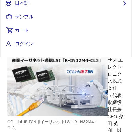
日本語
御を実現可能～
サンプル
カート
2019年11月21日
ログイン
ルネ
サス エ
レクト
ロニク
ス株式
会社
（代表
取締役
社長兼
CEO: 柴
CC-Link IE TSN用イーサネットLSI「R-IN32M4-
田 英
CL3」
利、以