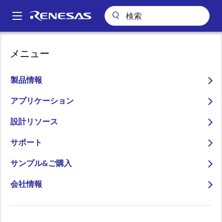
メ
イ
A
ン
Main
コ
会社案内
navigation
メニュー
ン
ITとOTをシームレスに繋ぐ次世代ネットワークEthernet TSNに対応す
パ
る、CC-Link IE TSN用 産業イーサネット通信LSI「R-IN32M4-CL3」を
テ
開発
ン
ン
製品情報
ツ
く
ITとOTをシームレスに繋ぐ
に
アプリケーション
ず
次世代ネットワーク
移
設計リソース
動
Ethernet TSNに対応する、
サポート
CC-Link IE TSN用 産業イー
サネット通信LSI「R-
サンプル&ご購入
IN32M4-CL3」を開発
会社情報
～機器間の時刻同期精度100万分の1秒以
下の、超高速・高精度なモーション制