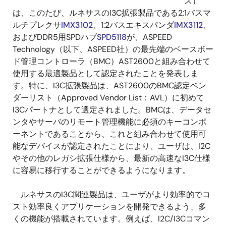
ス）
は、このたび、ルネサスのI3C拡張製品である2:1バスマ
ルチプレクサ
IMX3102
、1:2バスエキスパンダ
IMX3112
、
およびDDR5用SPDハブ
SPD5118
が、ASPEED
Technology（以下、ASPEED社）の最先端のベースボー
ド管理コントローラ（BMC）AST2600と組み合わせて
使用する最適製品として認定されたことを発表しま
す。特に、I3C拡張製品は、AST2600のBMC認定ベン
ダーリスト（Approved Vendor List：AVL）に初めて
I3Cパートナとして選定されました。BMCは、データセ
ンタやサーバのリモート管理機能に必須のキーコンポ
ーネントであることから、これと組み合わせて使用可
能なデバイスが認定されたことにより、ユーザは、I2C
やその他のレガシ拡張仕様から、最新の高速なI3C仕様
に容易に移行することができるようになります。
ルネサスのI3C関連製品は、ユーザがより効率的でコ
スト効率良くアプリケーションを開発できるよう、多
くの機能が搭載されています。例えば、I2C/I3Cコマン