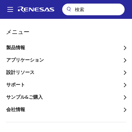
メ
イ
A
ン
Main
コ
会社案内
navigation
メニュー
ン
ルネサスのI3Cバス拡張製品およびDDR5用SPDハブが、ASPEED社のベ
パ
ースボード管理コントローラAST2600向け最適製品に認定
テ
ン
ン
製品情報
ルネサスのI3Cバス拡張製
ツ
く
品およびDDR5用SPDハブ
に
アプリケーション
ず
移
が、ASPEED社のベースボ
設計リソース
動
ード管理コントローラ
サポート
AST2600向け最適製品に認
サンプル&ご購入
定
会社情報
～データセンタやサーバ機器に向け、
I3Cインタフェースの採用やDDR5への