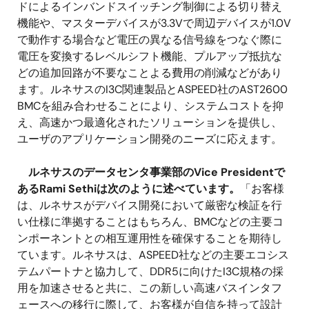
ドによるインバンドスイッチング制御による切り替え
機能や、マスターデバイスが3.3Vで周辺デバイスが1.0V
で動作する場合など電圧の異なる信号線をつなぐ際に
電圧を変換するレベルシフト機能、プルアップ抵抗な
どの追加回路が不要なことよる費用の削減などがあり
ます。ルネサスのI3C関連製品とASPEED社のAST2600
BMCを組み合わせることにより、システムコストを抑
え、高速かつ最適化されたソリューションを提供し、
ユーザのアプリケーション開発のニーズに応えます。
ルネサスのデータセンタ事業部のVice Presidentで
あるRami Sethiは次のように述べています。
「お客様
は、ルネサスがデバイス開発において厳密な検証を行
い仕様に準拠することはもちろん、BMCなどの主要コ
ンポーネントとの相互運用性を確保することを期待し
ています。ルネサスは、ASPEED社などの主要エコシス
テムパートナと協力して、DDR5に向けたI3C規格の採
用を加速させると共に、この新しい高速バスインタフ
ェースへの移行に際して、お客様が自信を持って設計