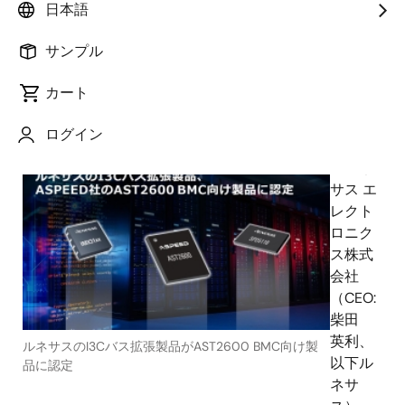
移行を容易に～
日本語
サンプル
カート
2020年9月30日
ログイン
ルネ
サス エ
レクト
ロニク
ス株式
会社
（CEO:
柴田
英利、
ルネサスのI3Cバス拡張製品がAST2600 BMC向け製
以下ル
品に認定
ネサ