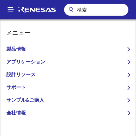
メ
イ
A
ン
Main
コ
会社案内
navigation
メニュー
ン
スマートフォンが他のデバイスの充電器にもなるWattShareテクノロ
パ
ジ搭載、Qi準拠15Wワイヤレス給電レシーバ「P9415-R」を発売
テ
ン
ン
製品情報
スマートフォンが他のデバ
ツ
く
イスの充電器にもなる
に
アプリケーション
ず
移
WattShareテクノロジ搭
設計リソース
動
載、Qi準拠15Wワイヤレス
サポート
給電レシーバ「P9415-R」
サンプル&ご購入
を発売
会社情報
～スマートフォン、民生、産業、メデ
ィカル分野のモバイルデバイスがワイ