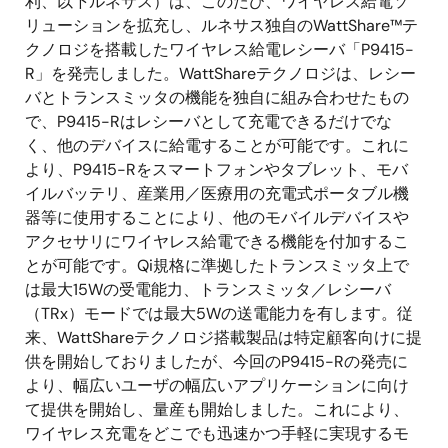
利、以下ルネサス）は、このたび、ワイヤレス給電ソ
リューションを拡充し、ルネサス独自のWattShare™テ
クノロジを搭載したワイヤレス給電レシーバ「P9415-
R」を発売しました。WattShareテクノロジは、レシー
バとトランスミッタの機能を独自に組み合わせたもの
で、P9415-Rはレシーバとして充電できるだけでな
く、他のデバイスに給電することが可能です。これに
より、P9415-Rをスマートフォンやタブレット、モバ
イルバッテリ、産業用／医療用の充電式ポータブル機
器等に使用することにより、他のモバイルデバイスや
アクセサリにワイヤレス給電できる機能を付加するこ
とが可能です。Qi規格に準拠したトランスミッタ上で
は最大15Wの受電能力、トランスミッタ／レシーバ
（TRx）モードでは最大5Wの送電能力を有します。従
来、WattShareテクノロジ搭載製品は特定顧客向けに提
供を開始しておりましたが、今回のP9415-Rの発売に
より、幅広いユーザの幅広いアプリケーションに向け
て提供を開始し、量産も開始しました。これにより、
ワイヤレス充電をどこでも迅速かつ手軽に実現するモ