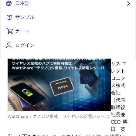
ヤレス充電のハブに～
日本語
サンプル
カート
2020年9月8日
ログイン
ルネ
サス エ
レクト
ロニク
ス株式
会社
（代表
取締役
社長兼
WattShareテクノロジ搭載、ワイヤレス給電レシーバ
CEO: 柴
田 英