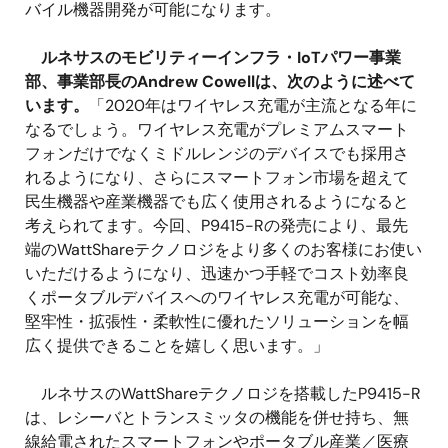
バイル機器開発が可能になります。
ルネサスのモビリティーインフラ・IoTパワー事業
部、事業部長のAndrew Cowellは、次のように述べて
います。
「2020年はワイヤレス充電が主流となる年に
なるでしょう。ワイヤレス充電がプレミアムスマート
フォンだけでなくミドルレンジのデバイスでも採用さ
れるようになり、さらにスマートフォン市場を超えて
民生機器や産業機器でも広く使用されるようになると
考えられてます。今回、P9415-Rの発売により、最先
端のWattShareテクノロジをより多くのお客様にお使い
いただけるようになり、迅速かつ手軽でコスト効率良
くポータブルデバイスへのワイヤレス充電が可能な、
堅牢性・拡張性・柔軟性に優れたソリューションを幅
広く提供できることを嬉しく思います。」
ルネサスのWattShareテクノロジを搭載したP9415-R
は、レシーバとトランスミッタの機能を併せ持ち、無
線給電されたスマートフォンやポータブル産業／医療