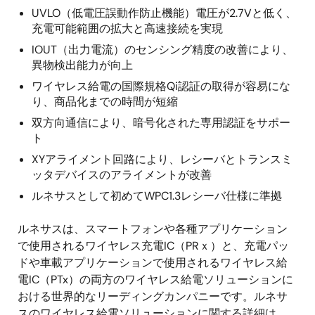
UVLO（低電圧誤動作防止機能）電圧が2.7Vと低く、
充電可能範囲の拡大と高速接続を実現
IOUT（出力電流）のセンシング精度の改善により、
異物検出能力が向上
ワイヤレス給電の国際規格Qi認証の取得が容易にな
り、商品化までの時間が短縮
双方向通信により、暗号化された専用認証をサポー
ト
XYアライメント回路により、レシーバとトランスミ
ッタデバイスのアライメントが改善
ルネサスとして初めてWPC1.3レシーバ仕様に準拠
ルネサスは、スマートフォンや各種アプリケーション
で使用されるワイヤレス充電IC（PRｘ）と、充電パッ
ドや車載アプリケーションで使用されるワイヤレス給
電IC（PTx）の両方のワイヤレス給電ソリューションに
おける世界的なリーディングカンパニーです。ルネサ
スのワイヤレス給電ソリューションに関する詳細は、