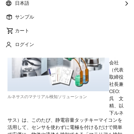
日本語
2019年4月23日
サンプル
ルネ
カート
サス エ
レクト
ログイン
ロニク
ス株式
会社
（代表
取締役
社長兼
CEO:
ルネサスのマテリアル検知ソリューション
呉 文
精、以
下ルネ
サス）は、このたび、静電容量タッチキーマイコンを
活用して、センサを使わずに電極を付けるだけで簡単