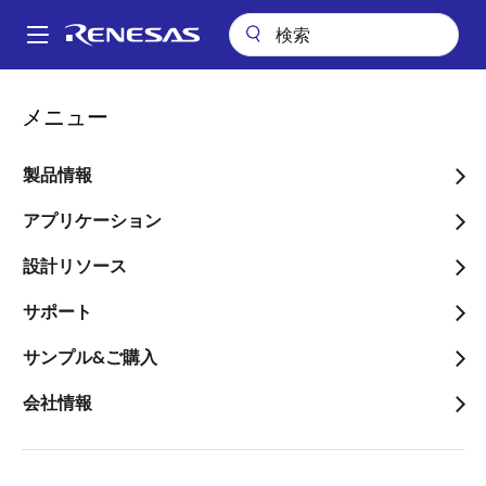
メ
イ
A
ン
Main
コ
会社案内
navigation
メニュー
ン
簡単で安価に、物体や液体の有無、残量測定を可能にする「マテリア
パ
ル検知ソリューション」の提供を開始
テ
ン
ン
製品情報
簡単で安価に、物体や液体
ツ
く
の有無、残量測定を可能に
に
アプリケーション
ず
移
する「マテリアル検知ソリ
設計リソース
動
ューション」の提供を開始
サポート
～2極の電極を付けてその間の静電容量
サンプル&ご購入
を計測することにより、センサの代用
会社情報
を実現～