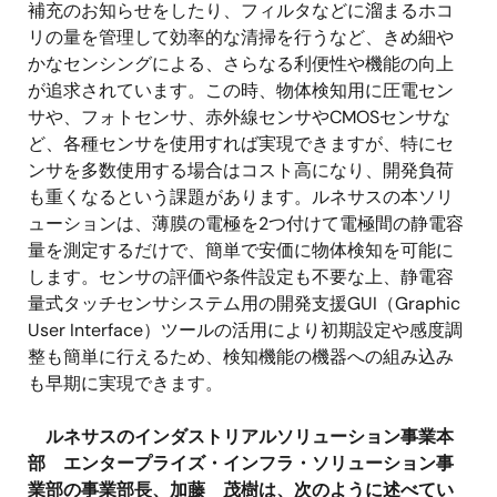
補充のお知らせをしたり、フィルタなどに溜まるホコ
リの量を管理して効率的な清掃を行うなど、きめ細や
かなセンシングによる、さらなる利便性や機能の向上
が追求されています。この時、物体検知用に圧電セン
サや、フォトセンサ、赤外線センサやCMOSセンサな
ど、各種センサを使用すれば実現できますが、特にセ
ンサを多数使用する場合はコスト高になり、開発負荷
も重くなるという課題があります。ルネサスの本ソリ
ューションは、薄膜の電極を2つ付けて電極間の静電容
量を測定するだけで、簡単で安価に物体検知を可能に
します。センサの評価や条件設定も不要な上、静電容
量式タッチセンサシステム用の開発支援GUI（Graphic
User Interface）ツールの活用により初期設定や感度調
整も簡単に行えるため、検知機能の機器への組み込み
も早期に実現できます。
ルネサスのインダストリアルソリューション事業本
部 エンタープライズ・インフラ・ソリューション事
業部の事業部長、加藤 茂樹は、次のように述べてい