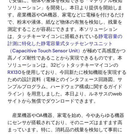
で安価に、物体や液体を検知できる「マテリアル検知
ソリューション」を開発し、本日より提供を開始しま
す。産業機器やOA機器、家電などに電極を付けるだけ
で、粉末や液体、紙など物体の有無を検知し、残量を
測定することが容易にできます。本ソリューション
は、タッチキーマイコンに搭載されている
静電容量の
計測に特化した静電容量式タッチセンサユニット
（Capacitive Touch Sensor Unit）
が極めて高感度かつ
高ノイズ耐性であることから実現できるものです。本
ソリューションは、32ビットタッチキーマイコンの
RX130
を使用しており、今回新たに検知機能を実現する
ための設計資料（電極とのインタフェース回路図、サ
ンプルプログラム、ハードウェア構成に関するガイド
ライン）を用意しました。本日より、ルネサスのweb
サイトから無償でダウンロードできます。
産業機器やOA機器、家電を始め、今やあらゆる機器
にセンサが搭載されており、そのニーズはますます高
まっています。特に、消耗品の残量を検知して事前に