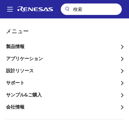
メ
イ
A
ン
Main
コ
会社案内
navigation
メニュー
ン
電子機器におけるUSBポートの増設需要増加に合わせUSB3.0ハブ・コ
パ
ントローラLSIのラインアップを強化
テ
ン
ン
製品情報
電子機器におけるUSBポー
ツ
く
トの増設需要増加に合わせ
に
アプリケーション
ず
移
USB3.0ハブ・コントロー
設計リソース
動
ラLSIのラインアップを強
サポート
化
サンプル&ご購入
～4ポート搭載の当社従来製品に加えて
会社情報
2ポート搭載製品を提供することで、ポ
ート増設数に応じたLSIの選択が可能～