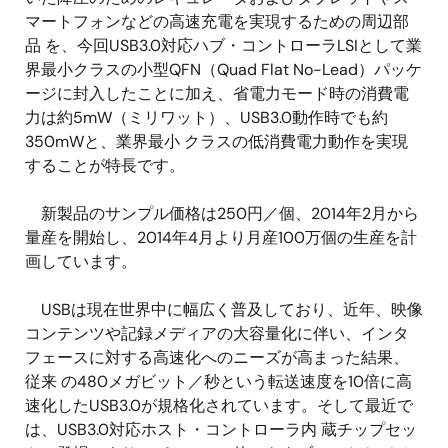
マートフォンなどの高速充電を実現するための周辺部
品 を、今回USB3.0対応ハブ・コントローラLSIとして業
界最小クラスの小型QFN（Quad Flat No-Lead）パッケ
ージに封入したことに加え、省電力モード時の消費電
力は約5mW（ミリワット）、USB3.0動作時でも約
350mWと、業界最小 クラスの低消費電力動作を実現
することが特長です。
新製品のサンプル価格は250円／個、2014年2月から
量産を開始し、2014年4月より月産100万個の生産を計
画しています。
USBは現在世界中に幅広く普及しており、近年、映像
コンテンツや記録メディアの大容量化に伴い、インタ
フェースに対する高速化へのニーズが高まった結果、
従来 の480メガビット／秒という転送速度を10倍に高
速化したUSB3.0が規格化されています。そして最近で
は、USB3.0対応ホスト・コントローラ内 蔵チップセッ