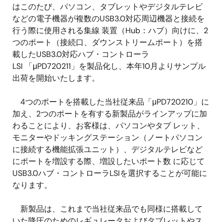
はこのたび、パソコン、タブレットやデジタルテレビ
などの電子機器が複数のUSB3.0対応周辺機器と接続を
行う際に使用される集線 装置（Hub：ハブ）向けに、2
つのポート（接続口、ダウンストリームポート）を搭
載したUSB3.0対応ハブ・コントローラ
LSI 「μPD720211」を製品化し、本年10月よりサンプル
出荷を開始いたします。
4つのポートを搭載した当社従来品「μPD720210」に
加え、2つのポートを有する新製品がラインアップに加
わることにより、お客様は、パソコンやタブ レット、
モニターやドッキングステーション（ノートパソコン
に接続する機能拡張ユニット）、デジタルテレビなど
にポートを増設する際、増設したいポート数 に応じて
USB3.0ハブ・コントローラLSIを選択することが可能に
なります。
新製品は、これまで当社従来品でも同様に搭載して
いた降圧のためのレギュレータおよびタブレットやス