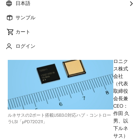
日本語
サンプル
2013年9月9日
カート
ルネ
ログイン
サス エ
レクト
ロニク
ス株式
会社
（代表
取締役
会長兼
CEO：
作田 久
ルネサスの2ポート搭載USB3.0対応ハブ・コントロー
男、以
ラLSI「μPD720211」
下ルネ
サス）