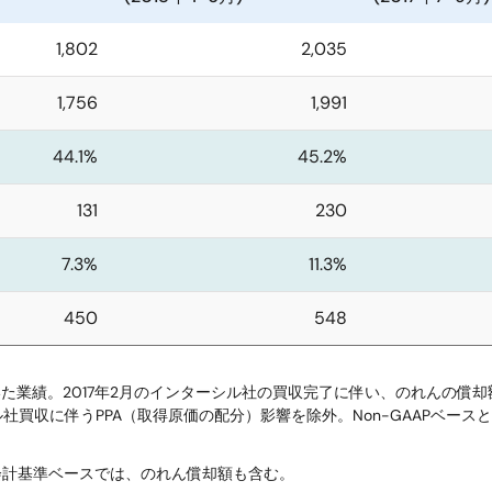
1,802
2,035
1,756
1,991
44.1%
45.2%
131
230
7.3%
11.3%
450
548
目を除いた業績。2017年2月のインターシル社の買収完了に伴い、のれん
買収に伴うPPA（取得原価の配分）影響を除外。Non-GAAPベース
。日本会計基準ベースでは、のれん償却額も含む。