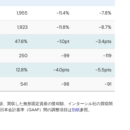
1,955
-11.4%
-7.8%
1,923
-11.8%
-8.7%
47.6%
-1.0pt
-3.4pts
250
-99
-119
12.8%
-4.0pts
-5.5pts
541
-98
-91
の償却額、買収した無形固定資産の償却額、インターシル社の買収関
と日本会計基準（GAAP）間の調整項目は
別紙
参照。