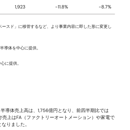
1,923
-11.8%
-8.7%
ドベースド」に移管するなど、より事業内容に即した形に変更し
ワー半導体を中心に提供。
中心に提供。
。半導体売上高は、1,756億円となり、前四半期比では
向け売上はFA（ファクトリーオートメーション）や家電で
となりました。