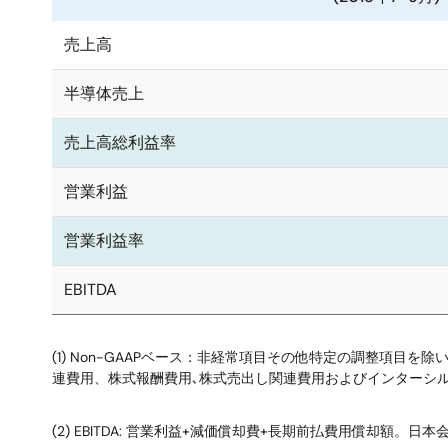
売上高
半導体売上
売上高総利益率
営業利益
営業利益率
EBITDA
(1) Non-GAAPベース：非経常項目その他特定の調整項
連費用、株式報酬費用､株式売出し関連費用およびインターシル社
(2) EBITDA: 営業利益+減価償却費+長期前払費用償却額