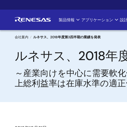
メ
イ
ン
製品情報
アプリケーション
設
Main
コ
ン
navigation
テ
会社案内
ルネサス、2018年度第3四半期の業績を発表
ン
パ
ルネサス、2018
ツ
に
ン
移
～産業向けを中心に需要軟化
く
動
上総利益率は在庫水準の適正
ず