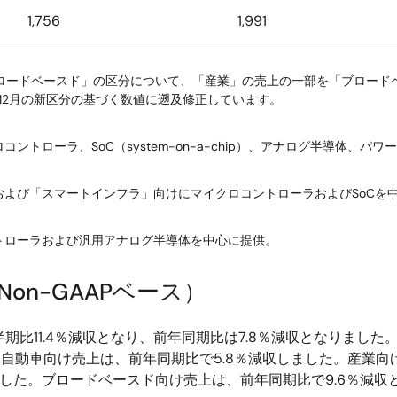
1,756
1,991
「ブロードベースド」の区分について、「産業」の売上の一部を「ブロー
8年12月の新区分の基づく数値に遡及修正しています。
トローラ、SoC（system-on-a-chip）、アナログ半導体、パ
および「スマートインフラ」向けにマイクロコントローラおよびSoCを
トローラおよび汎用アナログ半導体を中心に提供。
Non-GAAPベース）
半期比11.4％減収となり、前年同期比は7.8％減収となりました
した。自動車向け売上は、前年同期比で5.8％減収しました。産業
ました。ブロードベースド向け売上は、前年同期比で9.6％減収