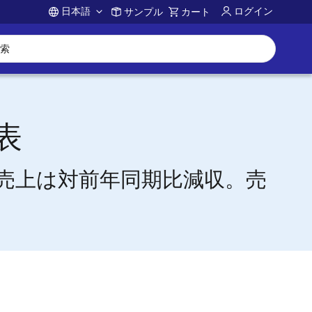
日本語
ログイン
サンプル
カート
Account
表
売上は対前年同期比減収。売