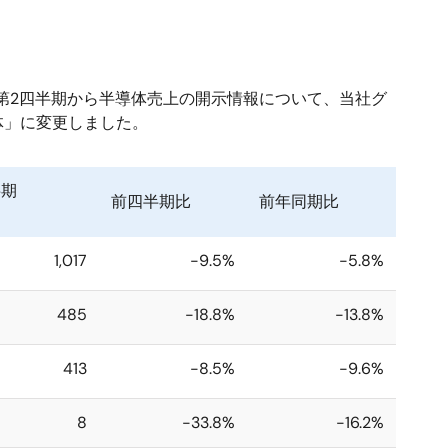
度第2四半期から半導体売上の開示情報について、当社グ
体」に変更しました。
半期
前四半期比
前年同期比
1,017
-9.5%
-5.8%
485
-18.8%
-13.8%
413
-8.5%
-9.6%
8
-33.8%
-16.2%