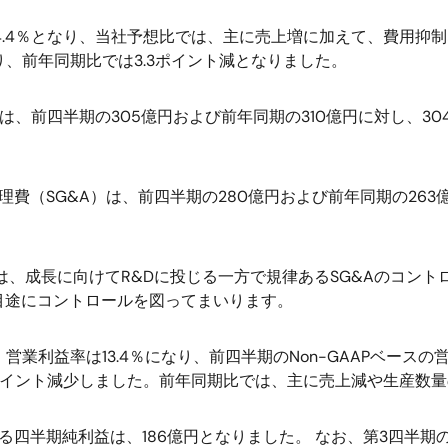
44.4％となり、当社予想比では、主に売上増に加えて、費用抑制
り、前年同期比では3.3ポイント減となりました。
は、前四半期の305億円および前年同期の310億円に対し、30
理費（SG&A）は、前四半期の280億円および前年同期の263
）は、成長に向けてR&Dに投じる一方で規律あるSG&Aのコン
を目途にコントロールを図ってまいります。
、営業利益率は13.4％になり、前四半期のNon-GAAPベース
.3ポイント減少しました。前年同期比では、主に売上減や生産数量の
四半期純利益は、186億円となりました。 なお、第3四半期のN